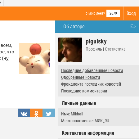
И
Вход
в мою ленту
2679
Об авторе
pigulsky
овсем,
Профиль
|
Статистика
ое, что
 (ну,
…
Последние добавленные новости
Одобренные новости
Френдлента последних новостей
Последние комментарии
Личные данные
Имя: Mikhail
Местоположение: MSK_RU
Контактная информация