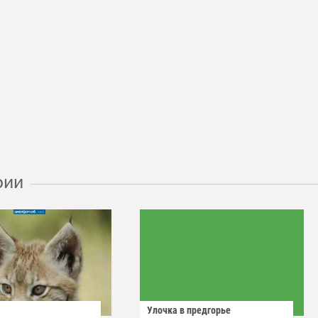
рии
Улочка в предгорье