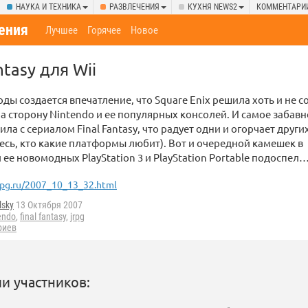
НАУКА И ТЕХНИКА
РАЗВЛЕЧЕНИЯ
КУХНЯ NEWS2
КОММЕНТАРИ
ения
Лучшее
Горячее
Новое
ntasy для Wii
оды создается впечатление, что Square Enix решила хоть и не с
на сторону Nintendo и ее популярных консолей. И самое забавн
ла с сериалом Final Fantasy, что радует одни и огорчает других
есь, кто какие платформы любит). Вот и очередной камешек в
и ее новомодных PlayStation 3 и PlayStation Portable подоспел
rpg.ru/2007_10_13_32.html
lsky
13 Октября 2007
endo
,
final fantasy
,
jrpg
риев
и участников: