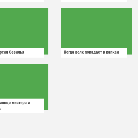
рсия Севилья
Когда волк попадает в капкан
ыльцо мистера и
д