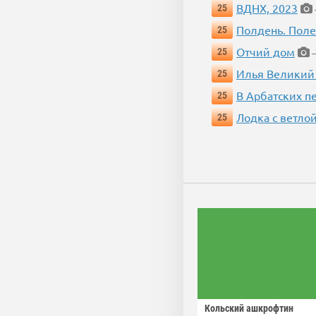
ВДНХ, 2023
25
Полдень. Пол
25
Отчий дом
25
—
Илья Великий
25
В Арбатских п
25
Лодка с ветло
25
Кольский ашкрофтин