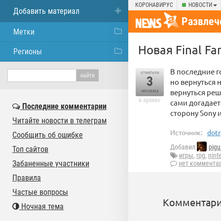
КОРОНАВИРУС
НОВОСТИ
Добавить материал
Развлеч
Метки
Новая Final Fa
Регионы
В последние г
отметили
3
но вернуться 
вернуться реши
человека
в архиве
сами догадает
Последние комментарии
сторону Sony 
Читайте новости в телеграм
Источник:
dot
Сообщить об ошибке
Добавил
pigu
Топ сайтов
игры
,
rpg
,
nint
Забаненные участники
нет коммента
Правила
Частые вопросы
Комментари
Ночная тема