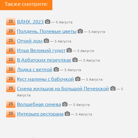
Также смотрите:
ВДНХ, 2023
25
— 5 Августа
Полдень. Полевые цветы
25
— 5 Августа
Отчий дом
25
— 5 Августа
Илья Великий гудит
25
— 5 Августа
В Арбатских переулках
25
— 5 Августа
Лодка с ветлой
25
— 5 Августа
Куст малины с бабочкой
25
— 5 Августа
Смена жильцов на Большой Печерской
25
— 5
Августа
Волшебная синева
25
— 5 Августа
Интерьер ресторана
25
— 5 Августа