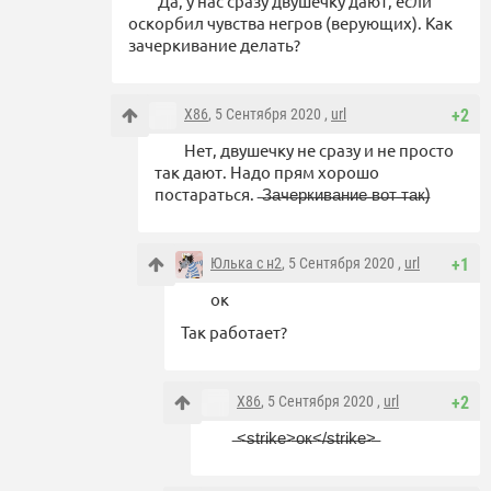
Да, у нас сразу двушечку дают, если
оскорбил чувства негров (верующих). Как
зачеркивание делать?
X86
, 5 Сентября 2020 ,
url
+2
Нет, двушечку не сразу и не просто
так дают. Надо прям хорошо
постараться. ̶З̶а̶ч̶е̶р̶к̶и̶в̶а̶н̶и̶е̶ ̶в̶о̶т̶ ̶̶т̶а̶к̶)
Юлька с н2
, 5 Сентября 2020 ,
url
+1
ок
Так работает?
X86
, 5 Сентября 2020 ,
url
+2
̶<̶s̶t̶r̶i̶k̶e̶>̶о̶к̶<̶/̶s̶t̶r̶i̶k̶e̶>̶