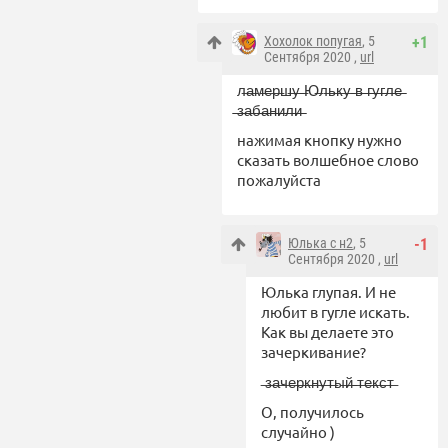
Хохолок попугая
, 5
+1
Сентября 2020 ,
url
л̶а̶м̶е̶р̶ш̶у̶ ̶Ю̶л̶ь̶к̶у̶ ̶в̶̶̶ ̶̶̶г̶̶̶у̶̶̶г̶̶̶л̶̶̶е̶̶̶
̶̶̶з̶̶̶а̶̶̶б̶̶̶а̶̶̶н̶̶̶и̶̶̶л̶̶̶и̶̶̶
нажимая кнопку нужно
сказать волшебное слово
пожалуйста
Юлька с н2
, 5
-1
Сентября 2020 ,
url
Юлька глупая. И не
любит в гугле искать.
Как вы делаете это
зачеркивание?
̶з̶а̶ч̶е̶р̶к̶н̶у̶т̶ы̶й̶ ̶т̶е̶к̶с̶т̶
О, получилось
случайно )