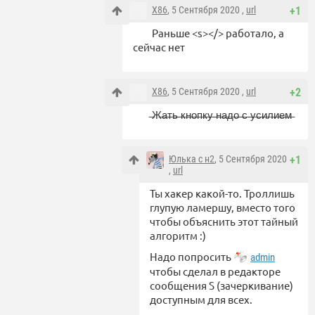
X86
, 5 Сентября 2020 ,
url
+1
Раньше <s></> работало, а
сейчас нет
X86
, 5 Сентября 2020 ,
url
+2
̶Ж̶а̶т̶ь̶ ̶к̶н̶о̶п̶к̶у̶ ̶н̶а̶д̶о̶ ̶с̶ ̶у̶с̶и̶л̶и̶е̶м̶
Юлька с н2
, 5 Сентября 2020
+1
,
url
Ты хакер какой-то. Троллишь
глупую ламершу, вместо того
чтобы объяснить этот тайный
алгоритм :)
Надо попросить
admin
чтобы сделал в редакторе
сообщения S (зачеркивание)
доступным для всех.