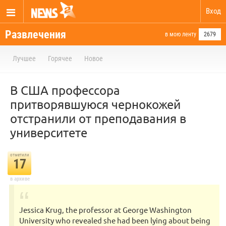
Вход
Развлечения
в мою ленту
2679
Лучшее
Горячее
Новое
В США профессора
притворявшуюся чернокожей
отстранили от преподавания в
университете
отметили
17
в архиве
Jessica Krug, the professor at George Washington
University who revealed she had been lying about being