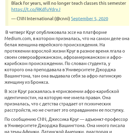
Black for years, will no longer teach classes this semester
https://t.co/RKdfuYdrvJ
— CNN International (@cnni)
September 5, 2020
В четверг Круг опубликовала эссе на платформе
Medium.com, в котором призналась, что на самом деле она
белая женщина еврейского происхождения. На
протяжении взрослой жизни Круг в разное время лгала о
своем североафриканском, афроамериканском и афро-
карибском происхождении. По словам студента, у
которого она преподавала в Университете Джорджа
Вашингтона, там она выдавала себя за афро-латинскую
женщину из Бронкса.
В эссе Круг раскаялась в «присвоении афро-карибской
идентичности», на которую «не имела права». Она
призналась, что с детства страдает от психических
расстройств, но не считает это оправданием ее поступку.
По сообщению CNN, Джессика Круг — адъюнкт-профессор
в Университете Джорджа Вашингтона. Она много писала
на темы Африки, Латинской Америки, диаспорах и