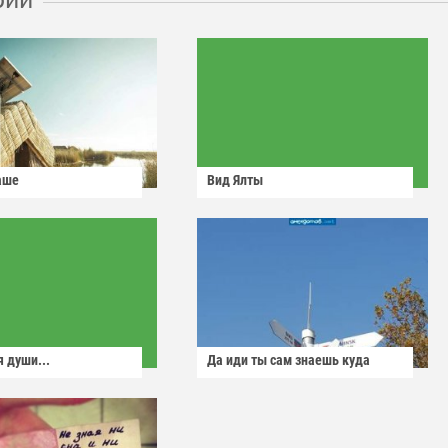
аше
Вид Ялты
 души...
Да иди ты сам знаешь куда