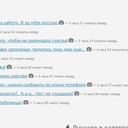
на работу. Я за тебя посплю
— 2 часа 31 минуту назад
2 часа 32 минуты назад
ду, чтобы не разрушать счастья
— 2 часа 33 минуты назад
аке заточенья, тянулись тихо дни мои...
— 2 часа 34 минуты н
 часа 35 минут назад
ка!
— 2 часа 36 минут назад
мном царстве
— 2 часа 37 минут назад
рог, можно сообщить по этому телефону
— 2 часа 37 минут на
ности?.. А-а-а... Нет, не слышали!
— 2 часа 38 минут назад
победишь!
— 2 часа 39 минут назад
Лучшее в катего