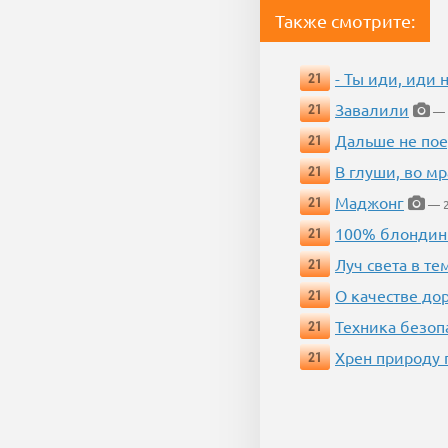
Также смотрите:
- Ты иди, иди 
21
Завалили
21
— 
Дальше не пое
21
В глуши, во мр
21
Маджонг
21
— 2
100% блондин
21
Луч света в те
21
О качестве до
21
Техника безопас
21
Хрен природу 
21