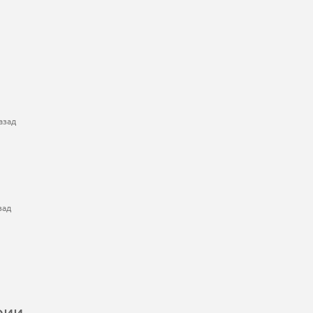
азад
зад
рии