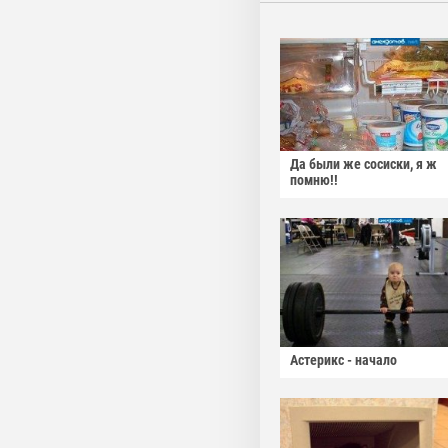
Да были же сосиски, я ж
помню!!
Астерикс - начало