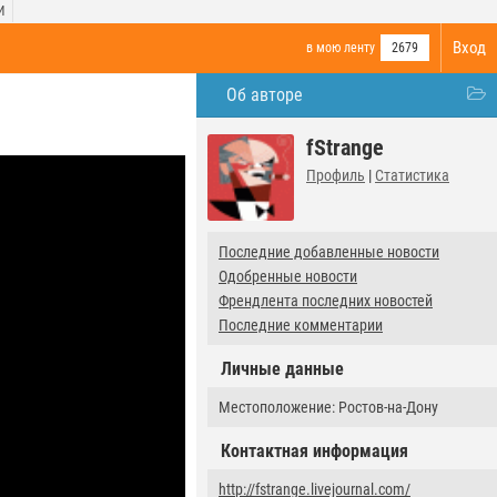
И
Вход
в мою ленту
2679
Об авторе
fStrange
Профиль
|
Статистика
Последние добавленные новости
Одобренные новости
Френдлента последних новостей
Последние комментарии
Личные данные
Местоположение: Ростов-на-Дону
Контактная информация
http://fstrange.livejournal.com/