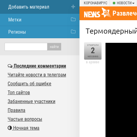
КОРОНАВИРУС
НОВОСТИ
Добавить материал
Развлеч
Метки
Термоядерный
Регионы
отметили
2
человека
в архиве
Последние комментарии
Читайте новости в телеграм
Сообщить об ошибке
Топ сайтов
Забаненные участники
Правила
Частые вопросы
Ночная тема