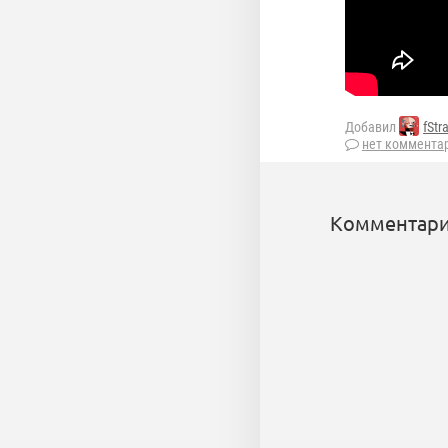
Добавил
fStr
нет коммента
Комментари