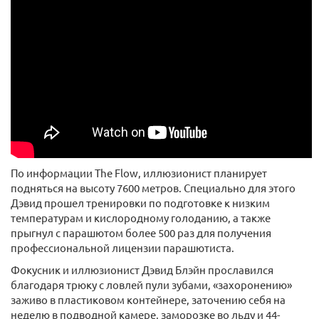
По информации The Flow, иллюзионист планирует
подняться на высоту 7600 метров. Специально для этого
Дэвид прошел тренировки по подготовке к низким
температурам и кислородному голоданию, а также
прыгнул с парашютом более 500 раз для получения
профессиональной лицензии парашютиста.
Фокусник и иллюзионист Дэвид Блэйн прославился
благодаря трюку с ловлей пули зубами, «захоронению»
заживо в пластиковом контейнере, заточению себя на
неделю в подводной камере, заморозке во льду и 44-