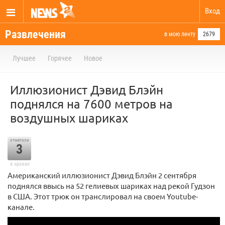
Вход
Развлечения
в мою ленту
2679
Лучшее
Горячее
Новое
Иллюзионист Дэвид Блэйн
поднялся на 7600 метров на
воздушных шариках
отметили
3
в архиве
Американский иллюзионист Дэвид Блэйн 2 сентября
поднялся ввысь на 52 гелиевых шариках над рекой Гудзон
в США. Этот трюк он транслировал на своем Youtube-
канале.