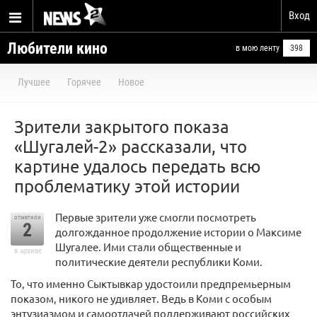
Вход
Любители кино
в мою ленту
398
Лучшее
Горячее
Новое
Зрители закрытого показа
«Шугалей-2» рассказали, что
картине удалось передать всю
проблематику этой истории
Первые зрители уже смогли посмотреть
отметили
2
долгожданное продолжение истории о Максиме
Шугалее. Ими стали общественные и
в архиве
политические деятели республики Коми.
То, что именно Сыктывкар удостоили предпремьерным
показом, никого не удивляет. Ведь в Коми с особым
энтузиазмом и самоотдачей поддерживают российских