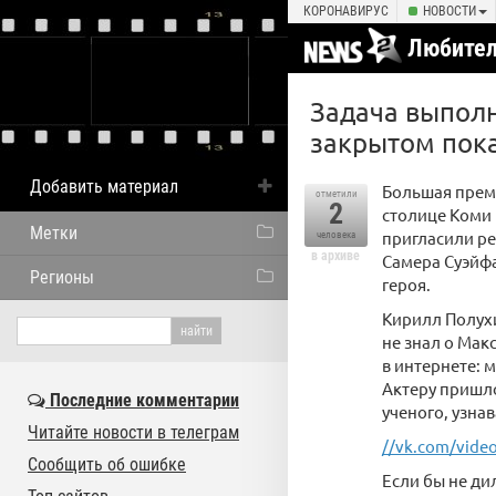
КОРОНАВИРУС
НОВОСТИ
Любител
Задача выполн
закрытом пока
Добавить материал
Большая премь
отметили
2
столице Коми
Метки
пригласили ре
человека
в архиве
Самера Суэйфа
Регионы
героя.
Кирилл Полухи
не знал о Ма
в интернете: 
Актеру пришло
Последние комментарии
ученого, узнав
Читайте новости в телеграм
//vk.com/vide
Сообщить об ошибке
Если бы не ди