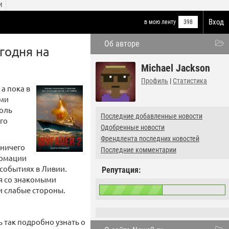
И
Вход
в мою ленту
398
Об авторе
годня на
Michael Jackson
Профиль
|
Статистика
а пока в
ыми
роль
Последние добавленные новости
го
Одобренные новости
Френдлента последних новостей
 ничего
Последние комментарии
ормации
событиях в Ливии.
Репутация:
ся со знакомыми
 и слабые стороны.
 так подробно узнать о