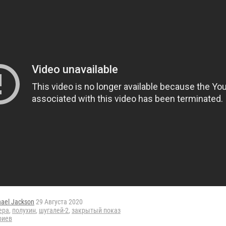
ael Jackson
29 Августа 2020
ера
,
полухин
,
шугалей-2
,
закрытый показ
риев