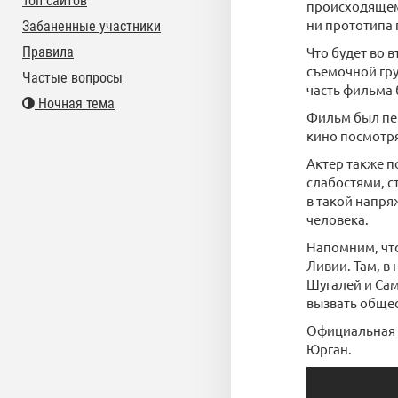
Топ сайтов
происходящем 
ни прототипа 
Забаненные участники
Правила
Что будет во 
съемочной гру
Частые вопросы
часть фильма 
Ночная тема
Фильм был пер
кино посмотря
Актер также п
слабостями, с
в такой напря
человека.
Напомним, что
Ливии. Там, в
Шугалей и Сам
вызвать общес
Официальная п
Юрган.