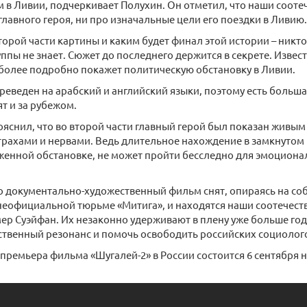
в Ливии, подчеркивает Полухин. Он отметил, что наши сооте
главного героя, ни про изначальные цели его поездки в Ливию.
второй части картины и каким будет финал этой истории – никт
ппы не знает. Сюжет до последнего держится в секрете. Извест
более подробно покажет политическую обстановку в Ливии.
еведен на арабский и английский языки, поэтому есть больша
т и за рубежом.
ояснил, что во второй части главный герой был показан живым
трахами и нервами. Ведь длительное нахождение в замкнутом 
женной обстановке, не может пройти бесследно для эмоциона
 документально-художественный фильм снят, опираясь на со
 неофициальной тюрьме «Митига», и находятся наши соотечес
ер Суэйфан. Их незаконно удерживают в плену уже больше го
твенный резонанс и помочь освободить российских социолог
ремьера фильма «Шугалей-2» в России состоится 6 сентября н