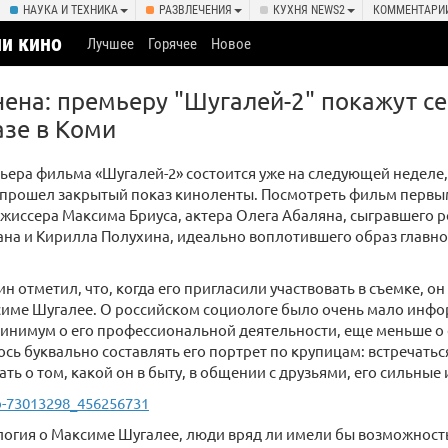
НАУКА И ТЕХНИКА
РАЗВЛЕЧЕНИЯ
КУХНЯ NEWS2
КОММЕНТАРИ
и кино
Лучшее
Горячее
Новое
ена: премьеру "Шугалей-2" покажут се
зе в Коми
ера фильма «Шугалей-2» состоится уже на следующей неделе, 
 прошел закрытый показ киноленты. Посмотреть фильм перв
жиссера Максима Бриуса, актера Олега Абаляна, сыгравшего 
на и Кирилла Полухина, идеально воплотившего образ главно
н отметил, что, когда его пригласили участвовать в съемке, он
ксиме Шугалее. О российском социологе было очень мало инф
минимум о его профессиональной деятельности, еще меньше о 
сь буквально составлять его портрет по крупицам: встречать
ать о том, какой он в быту, в общении с друзьями, его сильные
o-73013298_456256731
логия о Максиме Шугалее, люди вряд ли имели бы возможность