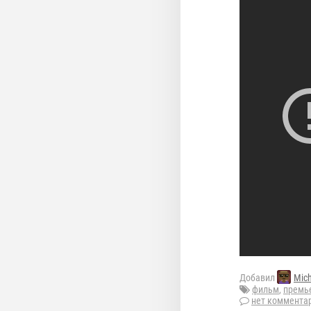
Добавил
Mich
фильм
,
премь
нет коммента