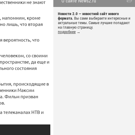
О сайте News2.ru
чественники не знают
Новости 2.0 — новостной сайт нового
о, напомним, кроме
формата.
Вы сами выбираете интересные и
актуальные темы. Самые лучшие попадают
но лишь, что вторая
на главную страницу.
подробнее
→
я вероятность, что
 человеком, со своими
пространстве, да еще и
льного состояния
бытия, происходящие в
твенники Максим
да. Фильм призван
ов.
а телеканалах НТВ и