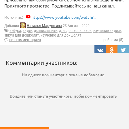
Приятного просмотра. Подписывайтесь на наш канал.
Источник:
https://www.youtube.com/watch?...
Добавил
Наталья Марушкина
23 Августа 2020
азбука
,
звуки
,
дошкольники
,
для дошкольников
,
изучение звуков
,
звкуи для дошколят
,
изучение для докшолят
нет комментариев
проблема (5)
Комментарии участников:
Ни одного комментария пока не добавлено
Войдите
или
станьте участником
, чтобы комментировать