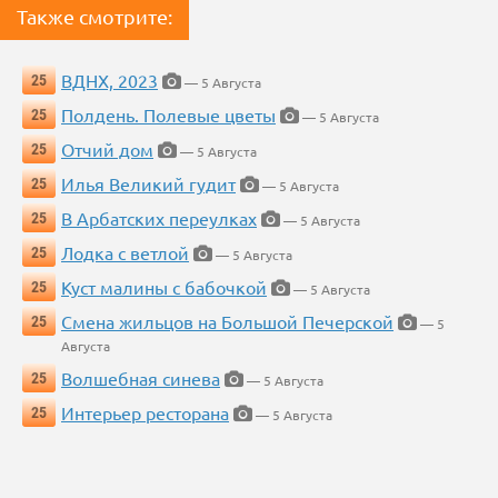
Также смотрите:
ВДНХ, 2023
25
— 5 Августа
Полдень. Полевые цветы
25
— 5 Августа
Отчий дом
25
— 5 Августа
Илья Великий гудит
25
— 5 Августа
В Арбатских переулках
25
— 5 Августа
Лодка с ветлой
25
— 5 Августа
Куст малины с бабочкой
25
— 5 Августа
Смена жильцов на Большой Печерской
25
— 5
Августа
Волшебная синева
25
— 5 Августа
Интерьер ресторана
25
— 5 Августа