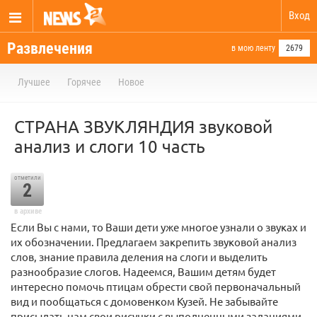
Вход
Развлечения
в мою ленту
2679
Лучшее
Горячее
Новое
СТРАНА ЗВУКЛЯНДИЯ звуковой
анализ и слоги 10 часть
отметили
2
в архиве
Если Вы с нами, то Ваши дети уже многое узнали о звуках и
их обозначении. Предлагаем закрепить звуковой анализ
слов, знание правила деления на слоги и выделить
разнообразие слогов. Надеемся, Вашим детям будет
интересно помочь птицам обрести свой первоначальный
вид и пообщаться с домовенком Кузей. Не забывайте
присылать нам свои рисунки с выполненными заданиями.