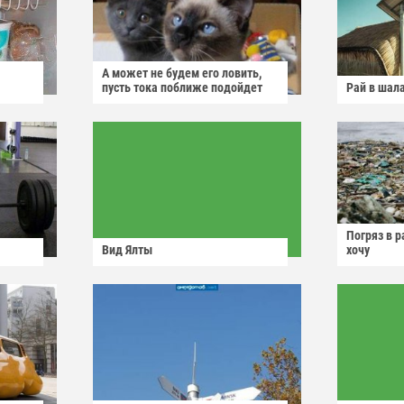
А может не будем его ловить,
пусть тока поближе подойдет
Рай в шал
Погряз в р
Вид Ялты
хочу