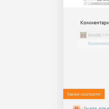
1 комментари
Комментари
Devyatkin
, 3 С
Комментарий
Также смотрите:
- Ты иди, иди 
21