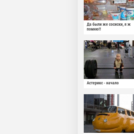
Да были же сосиски, я ж
помню!!
Астерикс - начало