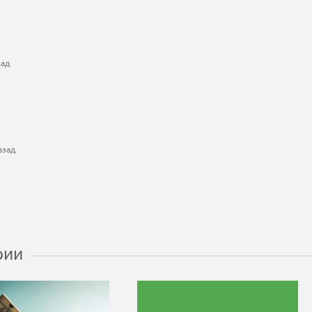
зад
азад
рии