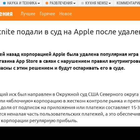
НАУКА И ТЕХНИКА
РАЗВЛЕЧЕНИЯ
КУХНЯ NEWS2
КОММЕНТАРИ
ения
Лучшее
Горячее
Новое
nite подали в суд на Apple после удале
й назад корпорацией Apple была удалена популярная игра в
агазина App Store в связи с нарушением правил внутриигров
асны с этим решением и будут оспаривать его в суде.
ий иск был направлен в Окружной суд США Северного округа
ли «яблочную» корпорацию в жестком контроле рынка и препя
e доля от подписок на приложения или платежи составляет 15-3
ся немалая часть пользовательских платежей, а это обеспечи
 корпорации регулярную прибыль.