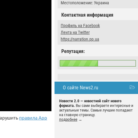
Местоположение: Украина
Контактная информация
Профиль на Facebook
Лента на Twitter
https://narration.pp.ua
Репутация:
О сайте News2.ru
Новости 2.0 — новостной сайт нового
формата.
Вы сами выбираете интересные и
актуальные темы. Самые лучшие попадают
на главную страницу.
 нарушить
правила App
подробнее
→