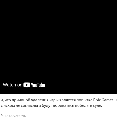
ли, что причиной удаления игры является попытка Epic Games
 с иском не согласны и будут добиваться победы в суде.
nfo
17 Августа 2020