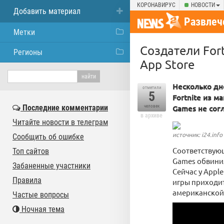
КОРОНАВИРУС
НОВОСТИ
Добавить материал
Развлеч
Метки
Создатели Fort
Регионы
App Store
Несколько дне
отметили
5
Fortnite из м
Последние комментарии
человек
Games не согл
в архиве
Читайте новости в телеграм
источник: i24.info
Сообщить об ошибке
Соответствующ
Топ сайтов
Games обвини
Забаненные участники
Сейчас у Appl
Правила
игры приходит
американской
Частые вопросы
Ночная тема