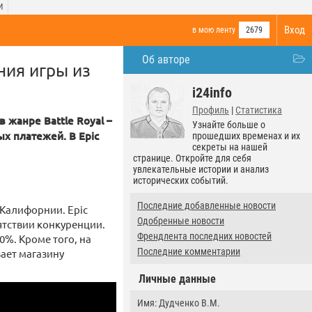
И
Вход
в мою ленту
2679
Об авторе
ния игры из
i24info
Профиль
|
Статистика
 жанре Battle Royal –
Узнайте больше о
ых платежей. В Epic
прошедших временах и их
секреты на нашей
странице. Откройте для себя
увлекательные истории и анализ
исторических событий.
Последние добавленные новости
 Калифорнии. Epic
Одобренные новости
тствии конкуренции.
Френдлента последних новостей
0%. Кроме того, на
Последние комментарии
вает магазину
Личные данные
Имя: Дудченко В.М.