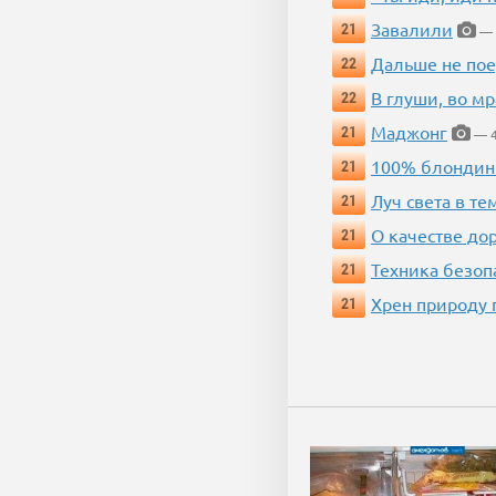
Завалили
21
— 
Дальше не пое
22
В глуши, во мр
22
Маджонг
21
— 4
100% блондин
21
Луч света в те
21
О качестве до
21
Техника безопас
21
Хрен природу 
21