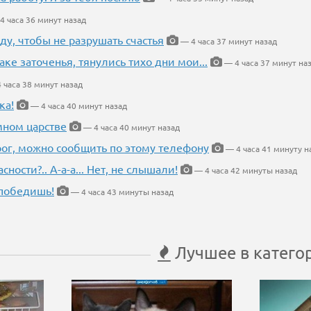
4 часа 36 минут назад
ду, чтобы не разрушать счастья
— 4 часа 37 минут назад
аке заточенья, тянулись тихо дни мои...
— 4 часа 37 минут на
 часа 38 минут назад
ка!
— 4 часа 40 минут назад
мном царстве
— 4 часа 40 минут назад
рог, можно сообщить по этому телефону
— 4 часа 41 минуту н
ности?.. А-а-а... Нет, не слышали!
— 4 часа 42 минуты назад
победишь!
— 4 часа 43 минуты назад
Лучшее в катего