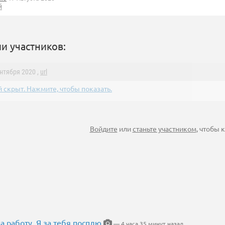
й
и участников:
ентября 2020 ,
url
 скрыт. Нажмите, чтобы показать.
Войдите
или
станьте участником
, чтобы
на работу. Я за тебя посплю
— 4 часа 35 минут назад