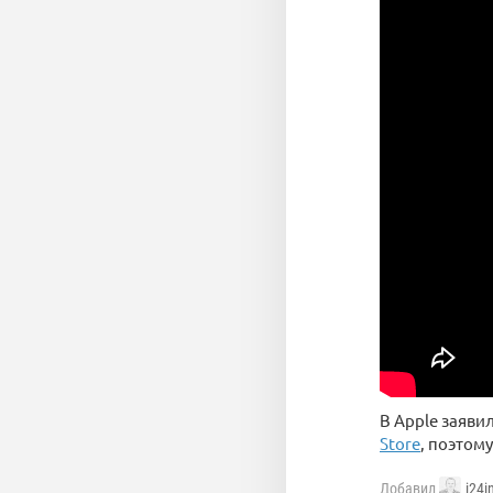
В Apple заяви
Store
, поэтому
Добавил
i24i