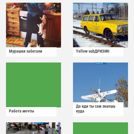
Мурашки забегали
Yellow subДРИЗИН
Да иди ты сам знаешь
Работа мечты
куда