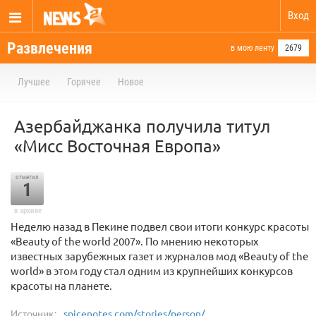
Вход
Развлечения
в мою ленту
2679
Лучшее
Горячее
Новое
Азербайджанка получила титул
«Мисс Восточная Европа»
отметил
1
в архиве
Неделю назад в Пекине подвел свои итоги конкурс красоты
«Beauty of the world 2007». По мнению некоторых
известных зарубежных газет и журналов мод «Beauty of the
world» в этом году стал одним из крупнейших конкурсов
красоты на планете.
Источник:
spicenotes.com/stories/person/...