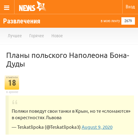
Вход
Развлечения
в мою ленту
2679
Лучшее
Горячее
Новое
Планы польского Наполеона Бона-
Дуды
отметили
18
в архиве
Поляки поведут свои танки в Крым, но те «сломаются»
в окрестностях Львова
— Teskatlipoka (@Teskatlipoka3)
August 9, 2020