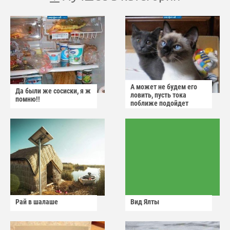
А может не будем его
Да были же сосиски, я ж
ловить, пусть тока
помню!!
поближе подойдет
Рай в шалаше
Вид Ялты