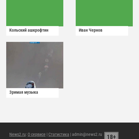
Кольский ашкрофтин
Иван Чернов
Зримая музыка
News2.ru
:
О сервисе
|
Статистика
| admin@news2.ru
18+