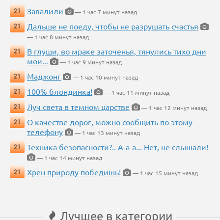
Завалили
21
— 1 час 7 минут назад
Дальше не поеду, чтобы не разрушать счастья
21
— 1 час 8 минут назад
В глуши, во мраке заточенья, тянулись тихо дни
21
мои...
— 1 час 9 минут назад
Маджонг
21
— 1 час 10 минут назад
100% блондинка!
21
— 1 час 11 минут назад
Луч света в темном царстве
21
— 1 час 12 минут назад
О качестве дорог, можно сообщить по этому
21
телефону
— 1 час 13 минут назад
Техника безопасности?.. А-а-а... Нет, не слышали!
21
— 1 час 14 минут назад
Хрен природу победишь!
21
— 1 час 15 минут назад
Лучшее в категории