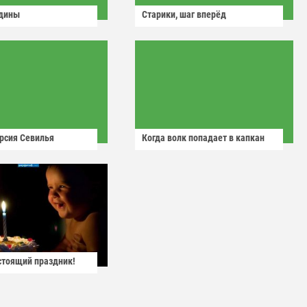
одины
Старики, шаг вперёд
рсия Севилья
Когда волк попадает в капкан
астоящий праздник!