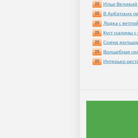
Илья Великий
25
В Арбатских п
25
Лодка с ветло
25
Куст малины с
25
Смена жильцо
25
Волшебная си
25
Интерьер рест
25