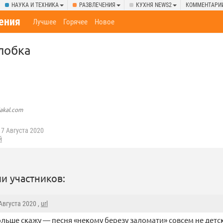
НАУКА И ТЕХНИКА
РАЗВЛЕЧЕНИЯ
КУХНЯ NEWS2
КОММЕНТАРИ
ения
Лучшее
Горячее
Новое
лобка
lakal.com
7 Августа 2020
й
и участников:
 Августа 2020 ,
url
ольше скажу — песня «некому березу заломати» совсем не детск