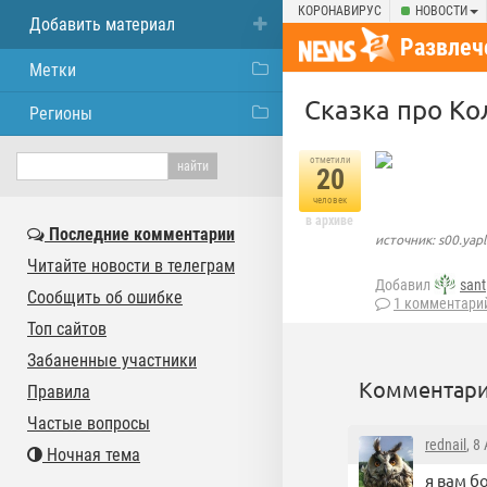
КОРОНАВИРУС
НОВОСТИ
Добавить материал
Развлеч
Метки
Сказка про Ко
Регионы
отметили
20
человек
в архиве
Последние комментарии
источник: s00.yap
Читайте новости в телеграм
Добавил
sant
Сообщить об ошибке
1 комментари
Топ сайтов
Забаненные участники
Комментари
Правила
Частые вопросы
rednail
, 8
Ночная тема
я вам б