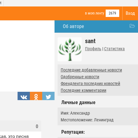
И
Вход
в мою ленту
2679
Об авторе
sant
Профиль
|
Статистика
Последние добавленные новости
Одобренные новости
Френдлента последних новостей
Последние комментарии
Личные данные
Имя: Александр
Местоположение: Ленинград
0
Репутация:
ая, это песня