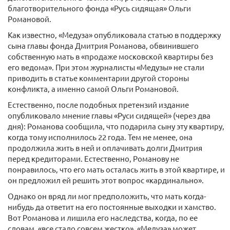
благотворительного фонда «Русь сидящая» Ольги
Романовой.
Как известно, «Медуза» опубликовала статью в поддержку
сына главы фонда Дмитрия Романова, обвинившего
собственную мать в «продаже московской квартиры без
его ведома». При этом журналисты «Медузы» не стали
приводить в статье комментарии другой стороны
конфликта, а именно самой Ольги Романовой.
Естественно, после подобных претензий издание
опубликовало мнение главы «Руси сидящей» (через два
дня): Романова сообщила, что подарила сыну эту квартиру,
когда тому исполнилось 22 года. Тем не менее, она
продолжила жить в ней и оплачивать долги Дмитрия
перед кредиторами. Естественно, Романову не
понравилось, что его мать осталась жить в этой квартире, и
он предложил ей решить этот вопрос «кардинально».
Однако он вряд ли мог предположить, что мать когда-
нибудь да ответит на его постоянные выходки и хамство.
Вот Романова и лишила его наследства, когда, по ее
словам, «все стало совсем жестко». «Медуза» может