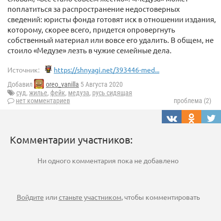
поплатиться за распространение недостоверных
сведений: юристы фонда готовят иск в отношении издания,
которому, скорее всего, придется опровергнуть
собственный материал или вовсе его удалить. В общем, не
стоило «Медузе» лезть в чужие семейные дела.
Источник:
https://shnyagi.net/393446-med...
Добавил
oreo_vanilla
5 Августа 2020
суд
,
жилье
,
фейк
,
медуза
,
русь сидящая
нет комментариев
проблема (2)
Комментарии участников:
Ни одного комментария пока не добавлено
Войдите
или
станьте участником
, чтобы комментировать