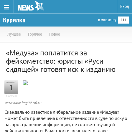
Вход
Курилка
в мою ленту
111
Лучшее
Горячее
Новое
«Медуза» поплатится за
фейкометство: юристы «Руси
сидящей» готовят иск к изданию
отметил
1
в архиве
источник: img09.rl0.ru
Скандально известное либеральное издание «Медуза»
может быть привлечена к ответственности в суде по иску о
распространении информации, не соответствующей
действительности. В частности, речь идет о главе