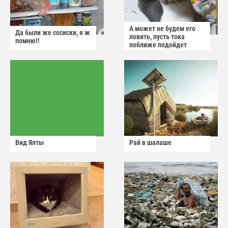
А может не будем его
Да были же сосиски, я ж
ловить, пусть тока
помню!!
поближе подойдет
Вид Ялты
Рай в шалаше