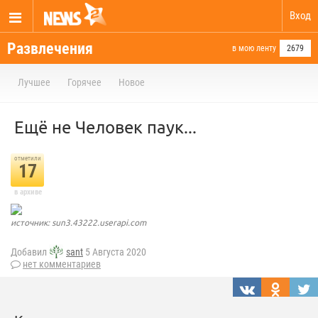
Вход
Развлечения
в мою ленту
2679
Лучшее
Горячее
Новое
Ещё не Человек паук...
отметили
17
в архиве
источник: sun3.43222.userapi.com
Добавил
sant
5 Августа 2020
нет комментариев