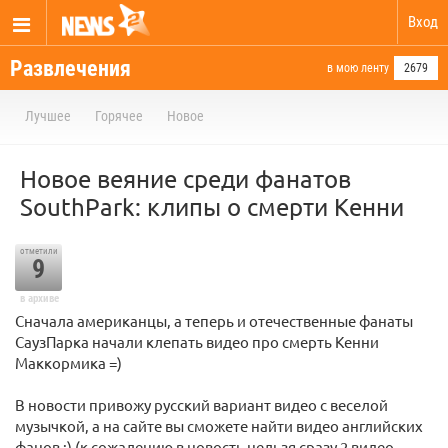
Вход
Развлечения
в мою ленту
2679
Лучшее
Горячее
Новое
Новое веяние среди фанатов
SouthPark: клипы о смерти Кенни
отметили
9
в архиве
Сначала американцы, а теперь и отечественные фанаты
СаузПарка начали клепать видео про смерть Кенни
Маккормика =)
В новости привожу русский вариант видео с веселой
музычкой, а на сайте вы сможете найти видео английских
фанов :) (к сожалению в новость нельзя сразу 2 видео