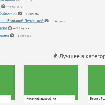
й
— 5 Августа
 бабочкой
— 5 Августа
в на Большой Печерской
— 5 Августа
нева
— 5 Августа
орана
— 5 Августа
Лучшее в катего
Кольский ашкрофтин
Вести с Р