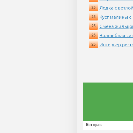
Лодка с ветло
25
Куст малины с
25
Смена жильцо
25
Волшебная си
25
Интерьер рест
25
Кот прав