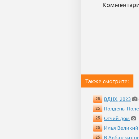
Комментари
Также смотрите:
ВДНХ, 2023
25
Полдень. Пол
25
Отчий дом
25
—
Илья Великий
25
В Арбатских п
25