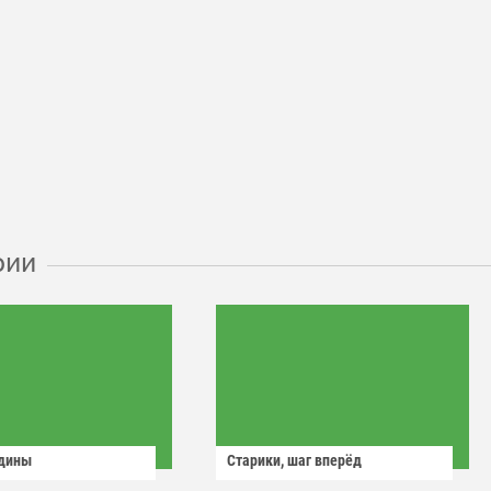
рии
одины
Старики, шаг вперёд