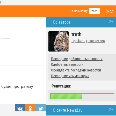
И
Вход
в мою ленту
2679
Об авторе
truth
......
Профиль
|
Статистика
Последние добавленные новости
Одобренные новости
Френдлента последних новостей
Последние комментарии
Репутация:
о будет программу
О сайте News2.ru