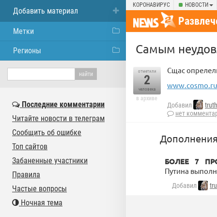
КОРОНАВИРУС
НОВОСТИ
Добавить материал
Развлеч
Метки
Самым неудо
Регионы
Сщас опрелелим 
отметили
2
www.cosmo.ru/
человека
в архиве
Последние комментарии
Добавил
trut
нет коммента
Читайте новости в телеграм
Сообщить об ошибке
Дополнения
Топ сайтов
Забаненные участники
БОЛЕЕ 7 ПР
Путина выполн
Правила
Добавил
tr
Частые вопросы
Ночная тема