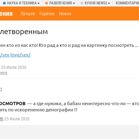
НАУКА И ТЕХНИКА
РАЗВЛЕЧЕНИЯ
КУХНЯ NEWS2
КОММЕНТАРИ
ения
Лучшее
Горячее
Новое
влетворенным
кто из нас кто! Кто рад а кто и рад на картинку посмотреть .......
sex-love/sex/
h
25 Июля 2020
риев
:
ОСМОТРОВ
— а где мужики, а бабам неинтересно что-ли — кт
ять по искоренению демографии !?
uth
25 Июля 2020