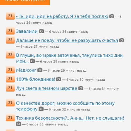
- Ты иди, иди на работу. Я за тебя посплю
21
— 6
часов 26 минут назад
Завалили
21
— 6 часов 26 минут назад
Дальше не поеду, чтобы не разрушать счастья
22
— 6 часов 27 минут назад
В глуши, во мраке заточенья, тянулись тихо дни
22
мои...
— 6 часов 28 минут назад
Маджонг
21
— 6 часов 29 минут назад
100% блондинка!
21
— 6 часов 30 минут назад
Луч света в темном царстве
21
— 6 часов 31 минуту
назад
О качестве дорог, можно сообщить по этому
21
телефону
— 6 часов 32 минуты назад
Техника безопасности?.. А-а-а... Нет, не слышали!
21
— 6 часов 33 минуты назад