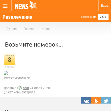
Вход
Развлечения
в мою ленту
2679
Лучшее
Горячее
Новое
Возьмите номерок...
отметили
8
в архиве
источник: prikol.ru
Добавил
sant
24 Июля 2020
нет комментариев