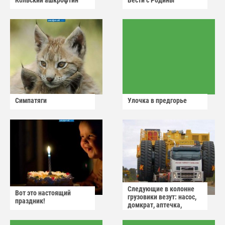
Кольский ашкрофтин
Вести с Родины
Симпатяги
Улочка в предгорье
Следующие в колонне
Вот это настоящий
грузовики везут: насос,
праздник!
домкрат, аптечка,
аварийный знак