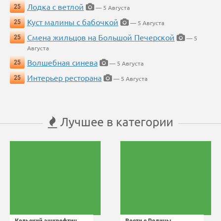
Лодка с ветлой
25
— 5 Августа
Куст малины с бабочкой
25
— 5 Августа
Смена жильцов на Большой Печерской
25
— 5
Августа
Волшебная синева
25
— 5 Августа
Интерьер ресторана
25
— 5 Августа
Лучшее в категории