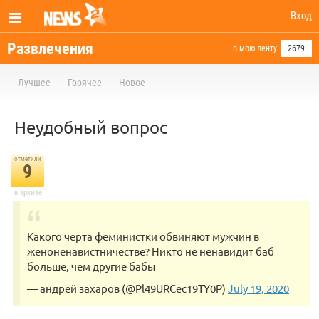
Вход
Развлечения
в мою ленту
2679
Лучшее
Горячее
Новое
Неудобный вопрос
отметили
9
в архиве
Какого черта феминистки обвиняют мужчин в
женоненавистничестве? Никто не ненавидит баб
больше, чем другие бабы
— андрей захаров (@Pl49URCec19TY0P)
July 19, 2020