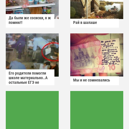
Да были же сосиски, я ж
помню!!
Рай в шалаше
Его родители помогли
школе материально..А
Мы и не сомневались
остальные ЕГЭ не
сдадут