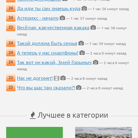
Да иди ты сам знаешь куда
24
— 1 час 56 минут назад
Астерикс - начало
24
— 1 час 57 минут назад
Весёлая, какчественная какаха
23
— 1 час 58 минут
назад
Такой должна быть семья
24
— 1 час 59 минут назад
А теперь у нас смартфоны!
24
— 2 часа 0 минут назад
Так вот он какой, Змей Горыныч
24
— 2 часа 6 минут
назад
Нас не догонят!
23
— 2 часа 8 минут назад
Что вы щас там сказали?!
23
— 2 часа 8 минут назад
Лучшее в категории