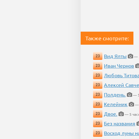
Также смотрите:
Вид Ялты
23
— 5
Иван Чернов
23
Любовь Титов
23
Алексей Савч
23
Полдень.
23
— 5
Келейник
23
— 
Двое.
23
— 5 час
Без названия
23
Восход луны н
23