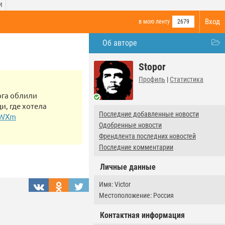
И
Вход
в мою ленту
2679
Об авторе
Stopor
Профиль
|
Статистика
рга облили
, где хотела
Последние добавленные новости
1WXm
Одобренные новости
Френдлента последних новостей
Последние комментарии
Личные данные
Имя: Victor
Местоположение: Россия
Контактная информация