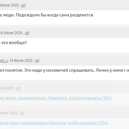
5 Июля 2020 ,
url
за люди. Подождали бы когда сама разденется.
 16 Июля 2020 ,
url
о это вообще?
hel_c
, 16 Июля 2020 ,
url
ез понятия. Это надо у москвичей спрашивать. Лично у меня с 
юля 2020 ,
url
й скрыт модератором. Нажмите, чтобы показать (18+).
 Июля 2020 ,
url
рий скрыт модератором. Нажмите, чтобы показать (18+).