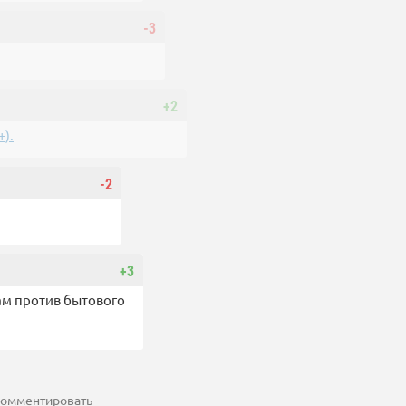
-3
+2
).
-2
+3
кам против бытового
 комментировать