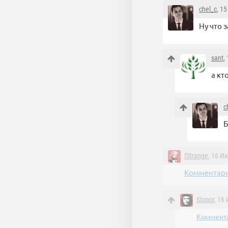
chel_c
, 1
Ну что 
sant
,
а кт
c
Б
fStrange
, 16 И
Комментари
Stopor
, 16
Коммента