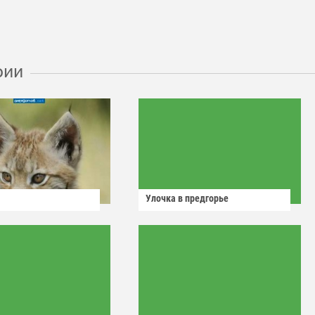
рии
Улочка в предгорье