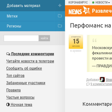
КОРОНАВИРУС
НОВОСТИ
Добавить материал
Развлеч
Метки
Перфоманс на
Регионы
отметили
15
человек
Московскую
в архиве
фекалиями.
Последние комментарии
провести а
Читайте новости в телеграм
— ПРАВДИВ
Сообщить об ошибке
Топ сайтов
Добавил
Stop
Забаненные участники
9 комментари
Правила
Частые вопросы
Комментари
Ночная тема