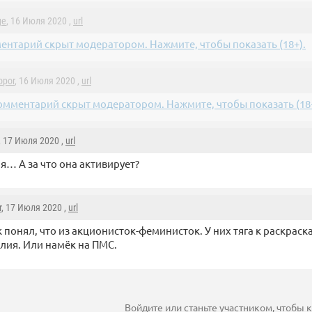
ge
, 16 Июля 2020 ,
url
ентарий скрыт модератором. Нажмите, чтобы показать (18+).
opor
, 16 Июля 2020 ,
url
омментарий скрыт модератором. Нажмите, чтобы показать (18+
, 17 Июля 2020 ,
url
я… А за что она активирует?
r
, 17 Июля 2020 ,
url
к понял, что из акционисток-феминисток. У них тяга к раскрас
лия. Или намёк на ПМС.
Войдите
или
станьте участником
, чтобы