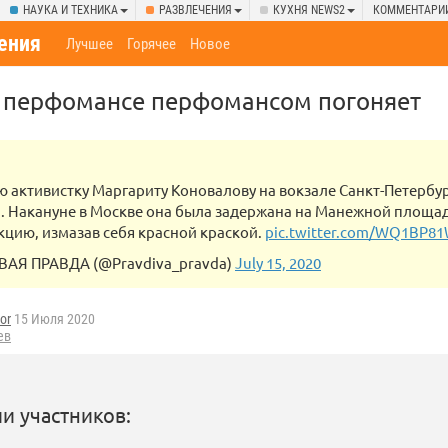
НАУКА И ТЕХНИКА
РАЗВЛЕЧЕНИЯ
КУХНЯ NEWS2
КОММЕНТАРИ
ения
Лучшее
Горячее
Новое
 перфомансе перфомансом погоняет
 активистку Маргариту Коновалову на вокзале Санкт-Петербу
 Накануне в Москве она была задержана на Манежной площади
кцию, измазав себя красной краской.
pic.twitter.com/WQ1BP8
АЯ ПРАВДА (@Pravdiva_pravda)
July 15, 2020
or
15 Июля 2020
ев
и участников: