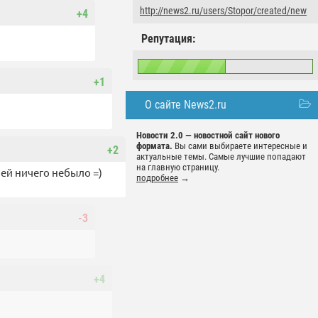
http://news2.ru/users/Stopor/created/new
+4
Репутация:
+1
О сайте News2.ru
Новости 2.0 — новостной сайт нового
формата.
Вы сами выбираете интересные и
+2
актуальные темы. Самые лучшие попадают
на главную страницу.
ней ничего небыло =)
подробнее
→
-3
+4