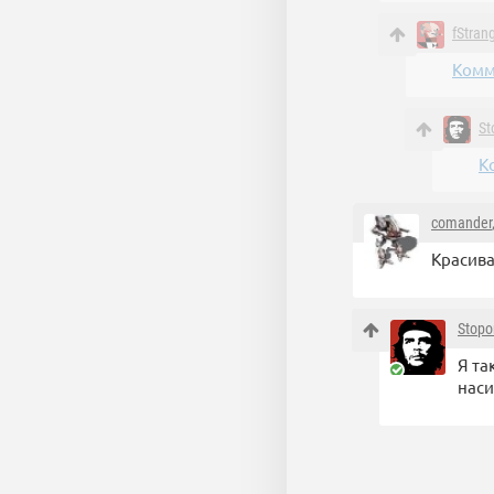
fStran
Комм
St
К
comander
Красива
Stopo
Я та
наси