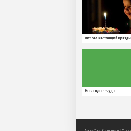
Вот это настоящий праздн
Новогоднее чудо
News2.ru
:
О сервисе
|
Стат