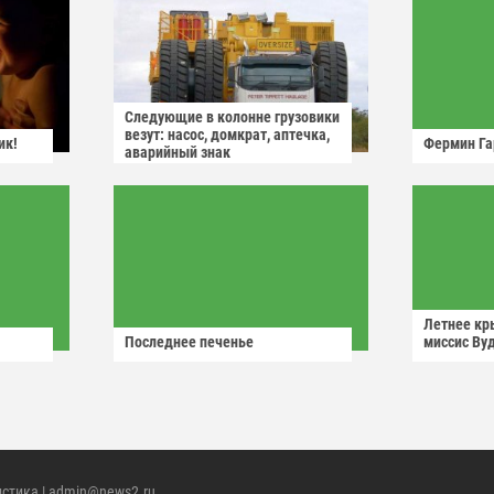
Следующие в колонне грузовики
везут: насос, домкрат, аптечка,
ик!
Фермин Га
аварийный знак
Летнее кр
Последнее печенье
миссис Ву
истика
| admin@news2.ru