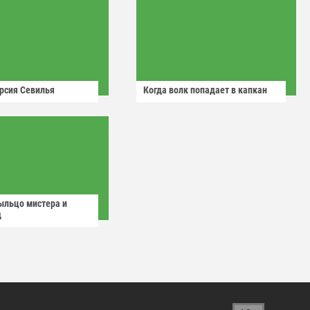
рсия Севилья
Когда волк попадает в капкан
ыльцо мистера и
д