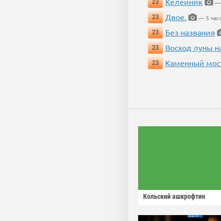
Келейник
23
— 
Двое.
23
— 5 час
Без названия
23
Восход луны н
23
Каменный мос
23
Кольский ашкрофтин