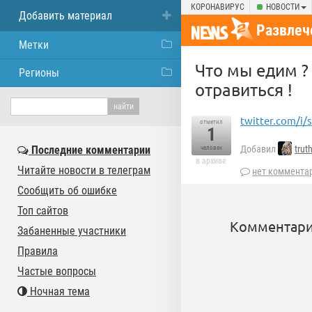
КОРОНАВИРУС
НОВОСТИ
Добавить материал
Развлеч
Метки
Что мы едим ?
Регионы
отравиться !
twitter.com/i
отметил
1
Последние комментарии
Добавил
trut
человек
в архиве
Читайте новости в телеграм
нет коммента
Сообщить об ошибке
Топ сайтов
Комментари
Забаненные участники
Правила
Частые вопросы
Ночная тема