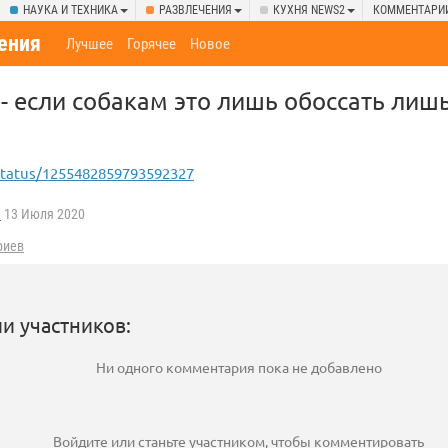
НАУКА И ТЕХНИКА
РАЗВЛЕЧЕНИЯ
КУХНЯ NEWS2
КОММЕНТАРИ
ения
Лучшее
Горячее
Новое
 - если собакам это лишь обоссать лиш
/status/1255482859793592327
h
13 Июля 2020
риев
и участников:
Ни одного комментария пока не добавлено
Войдите
или
станьте участником
, чтобы комментировать