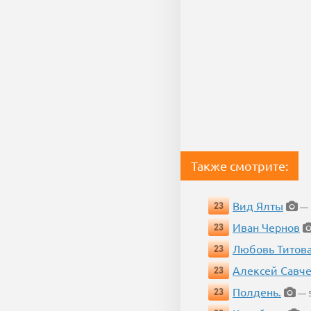
Также смотрите:
Вид Ялты
23
— 5
Иван Чернов
23
Любовь Титов
23
Алексей Савч
23
Полдень.
23
— 5