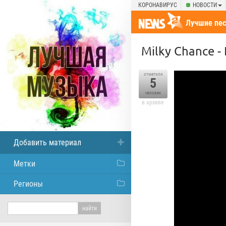
КОРОНАВИРУС
НОВОСТИ
Лучшие пес
Milky Chance - 
отметили
5
человек
в архиве
Добавить материал
Метки
Регионы