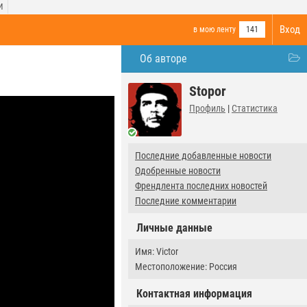
И
Вход
в мою ленту
141
Об авторе
Stopor
Профиль
|
Статистика
Последние добавленные новости
Одобренные новости
Френдлента последних новостей
Последние комментарии
Личные данные
Имя: Victor
Местоположение: Россия
Контактная информация