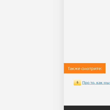
Также смотрите:
Про то, как м
6