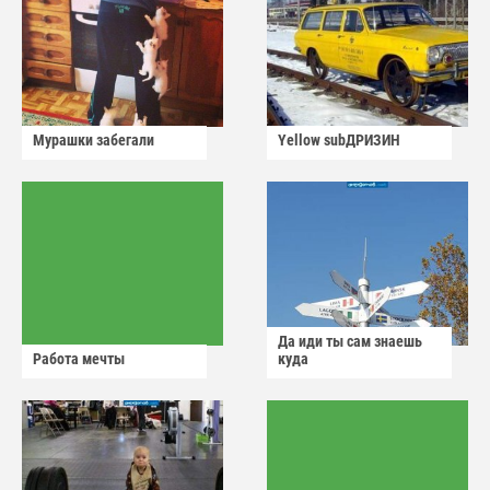
Мурашки забегали
Yellow subДРИЗИН
Да иди ты сам знаешь
Работа мечты
куда