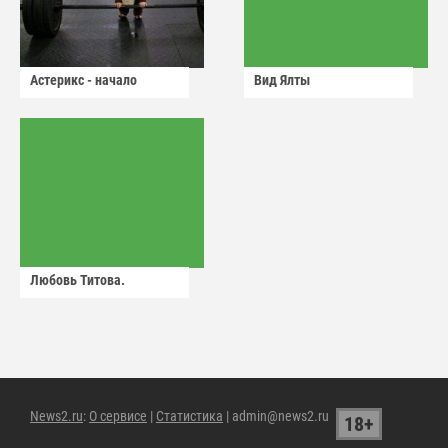
Астерикс - начало
Вид Ялты
Любовь Титова.
News2.ru
:
О сервисе
|
Статистика
| admin@news2.ru
18+