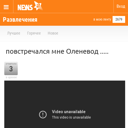
Вход
Развлечения
в мою ленту
2679
Лучшее
Горячее
Новое
повстречался мне Оленевод .....
отметили
3
в архиве