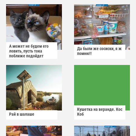
А может не будем его
Да были же сосиски, я ж
ловить, пусть тока
помню!!
поближе подойдет
Кушетка на веранде. Кос
Рай в шалаше
Коб