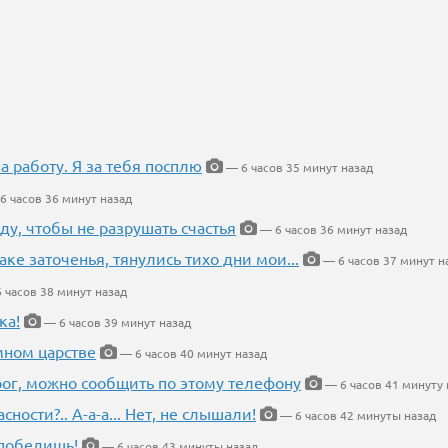
на работу. Я за тебя посплю
— 6 часов 35 минут назад
6 часов 36 минут назад
ду, чтобы не разрушать счастья
— 6 часов 36 минут назад
аке заточенья, тянулись тихо дни мои...
— 6 часов 37 минут н
 часов 38 минут назад
ка!
— 6 часов 39 минут назад
мном царстве
— 6 часов 40 минут назад
рог, можно сообщить по этому телефону
— 6 часов 41 минуту 
ности?.. А-а-а... Нет, не слышали!
— 6 часов 42 минуты назад
победишь!
— 6 часов 43 минуты назад