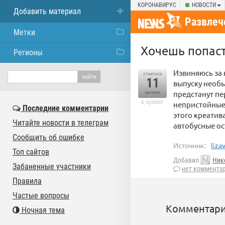
КОРОНАВИРУС
НОВОСТИ
Добавить материал
Развлеч
Метки
Хочешь попаст
Регионы
Извиняюсь за н
отметили
11
выпуску необы
предстанут пе
человек
в архиве
непристойные 
Последние комментарии
этого креатив
Читайте новости в телеграм
автобусные ос
Сообщить об ошибке
Источник:
liza
Топ сайтов
Добавил
Ник
Забаненные участники
нет коммента
Правила
Частые вопросы
Комментари
Ночная тема