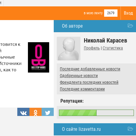
И
Вход
в мою ленту
2679
Об авторе
Николай Карасев
отовится к
Профиль
|
Статистика
й
обычные
 Источники
 как то
Последние добавленные новости
Одобренные новости
Френдлента последних новостей
Последние комментарии
Репутация:
О сайте lizavetta.ru