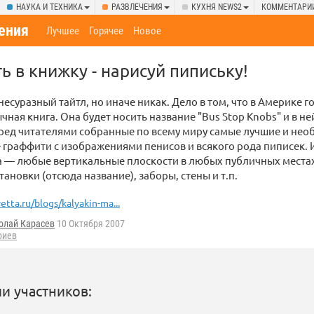
НАУКА И ТЕХНИКА
РАЗВЛЕЧЕНИЯ
КУХНЯ NEWS2
КОММЕНТАРИ
ения
Лучшее
Горячее
Новое
ь в книжку - нарисуй пипиську!
есуразный тайтл, но иначе никак. Дело в том, что в Америке г
чная книга. Она будет носить название "Bus Stop Knobs" и в не
ред читателями собранные по всему миру самые лучшие и не
граффити с изображениями пенисов и всякого рода пиписек.
а — любые вертикальные плоскости в любых публичных местах,
тановки (отсюда название), заборы, стены и т.п.
vetta.ru/blogs/kalyakin-ma...
олай Карасев
10 Октября 2007
риев
и участников: