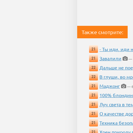
Также смотрите:
- Ты иди, иди 
21
Завалили
21
— 
Дальше не пое
22
В глуши, во мр
22
Маджонг
21
— 6
100% блондин
21
Луч света в те
21
О качестве до
21
Техника безопас
21
Хрен природу 
21