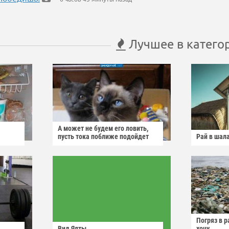
Лучшее в катего
А может не будем его ловить,
пусть тока поближе подойдет
Рай в шал
Погряз в р
Вид Ялты
хочу