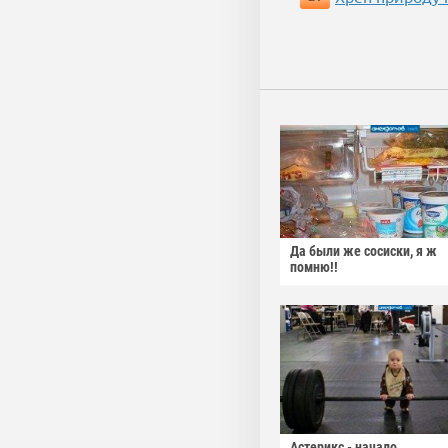
Да были же сосиски, я ж
помню!!
Астерикс - начало