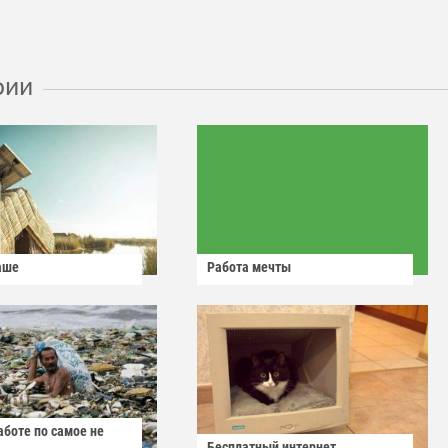
рии
аше
Работа мечты
аботе по самое не
Бесплатный интернет