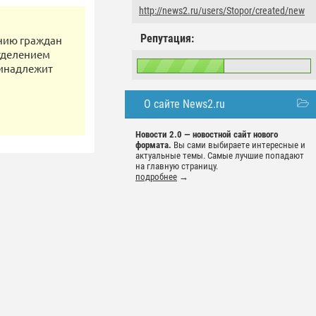
http://news2.ru/users/Stopor/created/new
Репутация:
нию граждан
тделением
ринадлежит
О сайте News2.ru
Новости 2.0 — новостной сайт нового
формата.
Вы сами выбираете интересные и
актуальные темы. Самые лучшие попадают
на главную страницу.
подробнее
→