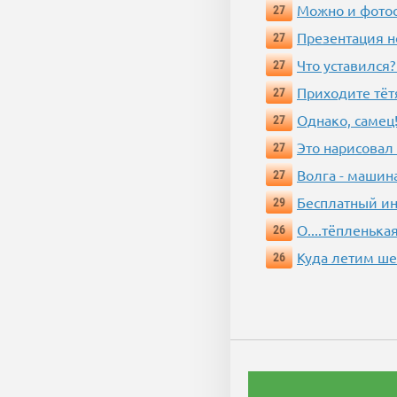
Можно и фотос
27
Презентация 
27
Что уставился?
27
Приходите тёт
27
Однако, самец!
27
Это нарисовал
27
Волга - машин
27
Бесплатный ин
29
О....тёпленькая
26
Куда летим ш
26