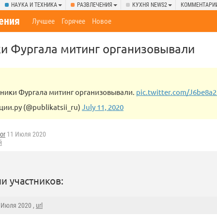
НАУКА И ТЕХНИКА
РАЗВЛЕЧЕНИЯ
КУХНЯ NEWS2
КОММЕНТАРИ
ения
Лучшее
Горячее
Новое
ки Фургала митинг организовывали
ьники Фургала митинг организовывали.
pic.twitter.com/J6be8a2
ии.ру (@publikatsii_ru)
July 11, 2020
or
11 Июля 2020
й
и участников:
1 Июля 2020 ,
url