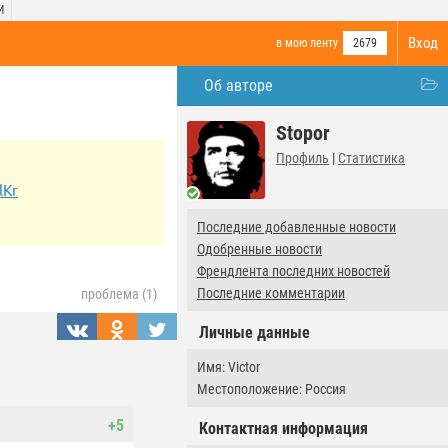
И
Вход
в мою ленту
2679
Об авторе
Stopor
Профиль
|
Статистика
lKr
Последние добавленные новости
Одобренные новости
Френдлента последних новостей
Последние комментарии
проблема (1)
Личные данные
Имя: Victor
Местоположение: Россия
+5
Контактная информация