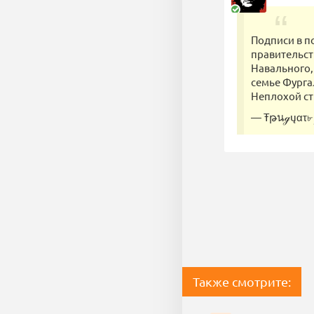
Подписи в п
правительст
Навального,
семье Фурга
Неплохой ст
— Ŧթนℊųατ৮
Также смотрите: