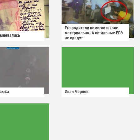
Его родители помогли школе
материально..А остальные ЕГЭ
омневались
не сдадут
узыка
Иван Чернов