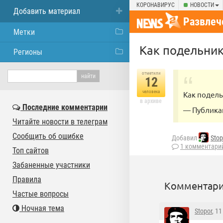
КОРОНАВИРУС
НОВОСТИ
Добавить материал
Развлеч
Метки
Как подельни
Регионы
отметили
12
человека
Как подел
в архиве
Последние комментарии
— Публикац
Читайте новости в телеграм
Сообщить об ошибке
Добавил
Stop
1 комментари
Топ сайтов
Забаненные участники
Правила
Комментари
Частые вопросы
Ночная тема
Stopor
, 1