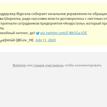
оддержку Фургала собирает начальник управления по обраще
ва Ширнина, ради массовки власти договорились с местным о
 пригнали сотрудников предприятия «Амурсталь», который п
ла.
ихийный митинг, да?
pic.twitter.com/C4IbSGqJOE
 ℊҿβяτӹӥ (@Gov_39)
July 11, 2020
Войдите
или
станьте участником
, чтобы комментировать