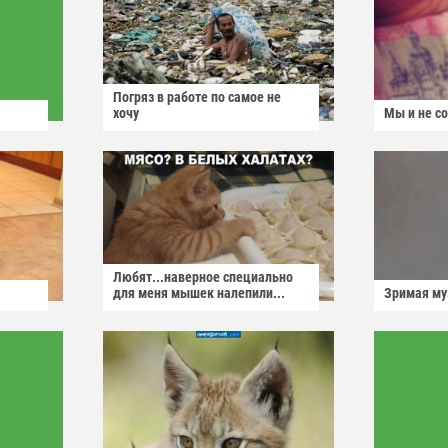
Погряз в работе по самое не
хочу
Мы и не с
Любят...наверное специально
для меня мышек налепили...
Зримая м