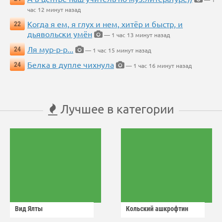
час 12 минут назад
Когда я ем, я глух и нем, хитёр и быстр, и
22
дьявольски умён
— 1 час 13 минут назад
Ля мур-р-р...
24
— 1 час 15 минут назад
Белка в дупле чихнула
24
— 1 час 16 минут назад
Лучшее в категории
Вид Ялты
Кольский ашкрофтин