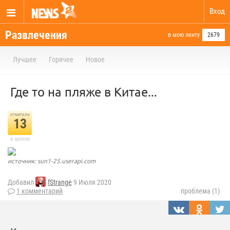
Вход
Развлечения
в мою ленту
2679
Лучшее
Горячее
Новое
Где то на пляже в Китае...
отметили
13
в архиве
источник: sun1-25.userapi.com
Добавил
fStrange
9 Июля 2020
1 комментарий
проблема (1)