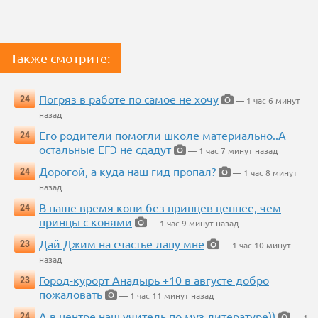
Также смотрите:
Погряз в работе по самое не хочу
24
— 1 час 6 минут
назад
Его родители помогли школе материально..А
24
остальные ЕГЭ не сдадут
— 1 час 7 минут назад
Дорогой, а куда наш гид пропал?
24
— 1 час 8 минут
назад
В наше время кони без принцев ценнее, чем
24
принцы с конями
— 1 час 9 минут назад
Дай Джим на счастье лапу мне
23
— 1 час 10 минут
назад
Город-курорт Анадырь +10 в августе добро
23
пожаловать
— 1 час 11 минут назад
А в центре наш учитель по муз.литературе))
24
— 1