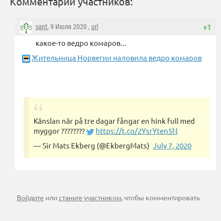
Комментарии участников:
sant
, 9 Июля 2020 ,
url
+1
какое-то ведро комаров...
Жительница Норвегии наловила ведро комаров
Känslan när på tre dagar fångar en hink full med
myggor ????????
https://t.co/2YsrYten5N
— Sir Mats Ekberg (@EkbergMats)
July 7, 2020
Войдите
или
станьте участником
, чтобы комментировать