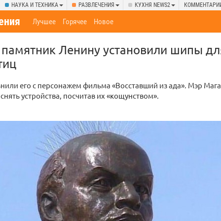
НАУКА И ТЕХНИКА
РАЗВЛЕЧЕНИЯ
КУХНЯ NEWS2
КОММЕНТАРИ
ения
Лучшее
Горячее
Новое
 памятник Ленину установили шипы дл
тиц
нили его с персонажем фильма «Восставший из ада». Мэр Ма
снять устройства, посчитав их «кощунством».