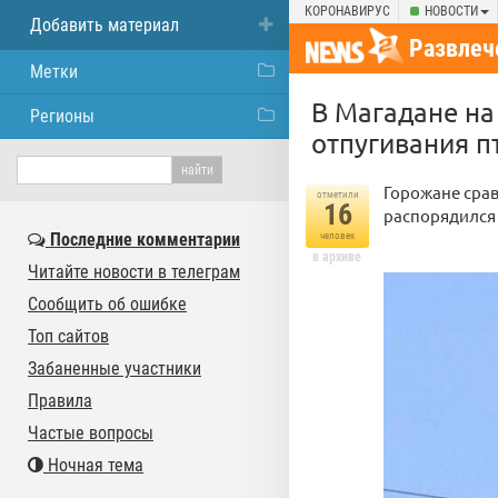
КОРОНАВИРУС
НОВОСТИ
Добавить материал
Развлеч
Метки
В Магадане на
Регионы
отпугивания п
Горожане срав
отметили
16
распорядился 
Последние комментарии
человек
в архиве
Читайте новости в телеграм
Сообщить об ошибке
Топ сайтов
Забаненные участники
Правила
Частые вопросы
Ночная тема