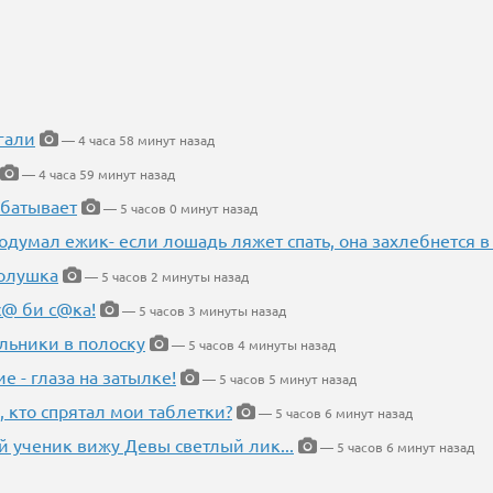
гали
— 4 часа 58 минут назад
— 4 часа 59 минут назад
абатывает
— 5 часов 0 минут назад
одумал ежик- если лошадь ляжет спать, она захлебнется в
Золушка
— 5 часов 2 минуты назад
с@ би с@ка!
— 5 часов 3 минуты назад
льники в полоску
— 5 часов 4 минуты назад
ие - глаза на затылке!
— 5 часов 5 минут назад
, кто спрятал мои таблетки?
— 5 часов 6 минут назад
 ученик вижу Девы светлый лик...
— 5 часов 6 минут назад