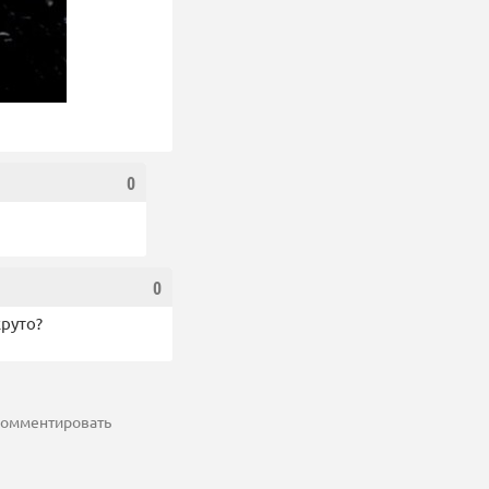
0
0
круто?
 комментировать