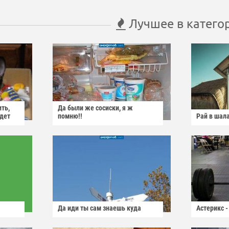
Лучшее в катего
ить,
Да были же сосиски, я ж
йдет
помню!!
Рай в шал
Да иди ты сам знаешь куда
Астерикс -