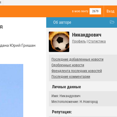
И
Вход
в мою ленту
2679
Об авторе
я
Никандрович
Профиль
|
Статистика
гадана Юрий Гришан
Последние добавленные новости
Одобренные новости
Френдлента последних новостей
Последние комментарии
Личные данные
Имя: Никандрович
Местоположение: Н.Новгород
Репутация: