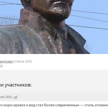
андрович
8 Июля 2020
ев
и участников:
юля 2020 ,
url
ти норм ирокез и вид стал более современным — стиль отменн