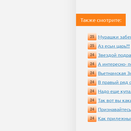
Также смотрите:
Мурашки забе
25
Аз есьм царь!!!
25
Звездой подр
24
А интересно- п
24
Вьетнамская 
24
В правый ряд 
24
Надо еще купа
24
Так вот вы как
24
Признавайтесь
24
Как прилежный
24