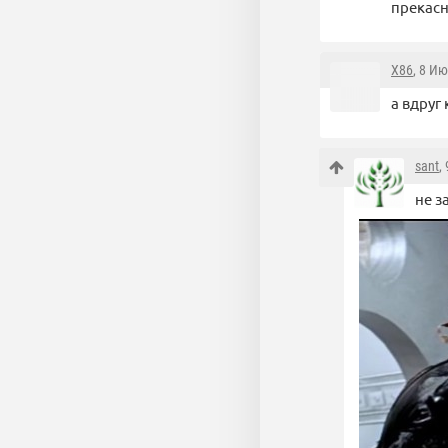
прекасн
X86
, 8 И
а вдруг 
sant
,
не з