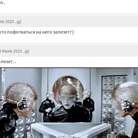
о .
юля 2020 ,
url
кто пофоткаться на него залезет? )
 9 Июля 2020 ,
url
алезет...