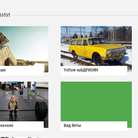
рии
аше
Yellow subДРИЗИН
 начало
Вид Ялты