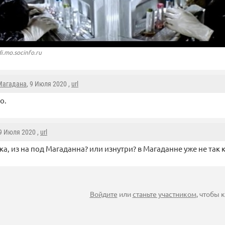
i.mo.socinfo.ru
Магадана
, 9 Июля 2020 ,
url
о.
 9 Июля 2020 ,
url
а, из на под Магаданна? или изнутри? в Магаданне уже не так 
Войдите
или
станьте участником
, чтобы