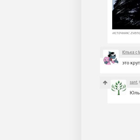
источник: zvend
Юлька с 
это крут
sant
,
Юльк