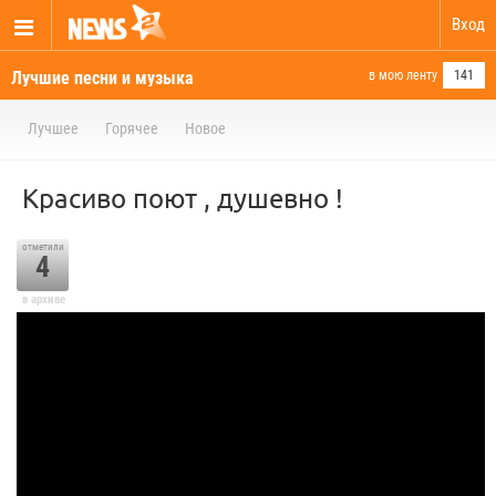
Вход
Лучшие песни и музыка
в мою ленту
141
Лучшее
Горячее
Новое
Красиво поют , душевно !
отметили
4
в архиве