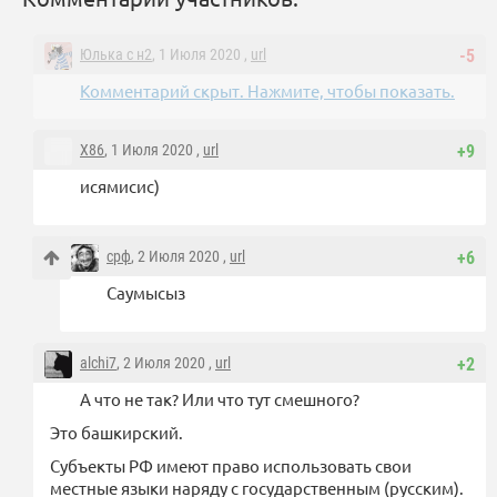
Юлька с н2
, 1 Июля 2020 ,
url
-5
Комментарий скрыт. Нажмите, чтобы показать.
X86
, 1 Июля 2020 ,
url
+9
исямисис)
срф
, 2 Июля 2020 ,
url
+6
Саумысыз
alchi7
, 2 Июля 2020 ,
url
+2
А что не так? Или что тут смешного?
Это башкирский.
Субъекты РФ имеют право использовать свои
местные языки наряду с государственным (русским).