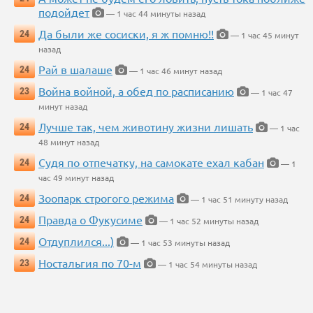
подойдет
— 1 час 44 минуты назад
Да были же сосиски, я ж помню!!
24
— 1 час 45 минут
назад
Рай в шалаше
24
— 1 час 46 минут назад
Война войной, а обед по расписанию
23
— 1 час 47
минут назад
Лучше так, чем животину жизни лишать
24
— 1 час
48 минут назад
Судя по отпечатку, на самокате ехал кабан
24
— 1
час 49 минут назад
Зоопарк строгого режима
24
— 1 час 51 минуту назад
Правда о Фукусиме
24
— 1 час 52 минуты назад
Отдуплился...)
24
— 1 час 53 минуты назад
Ностальгия по 70-м
23
— 1 час 54 минуты назад