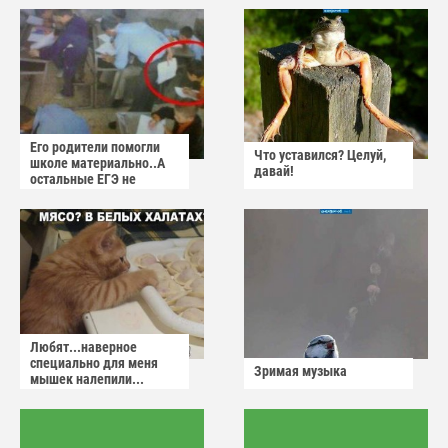
Его родители помогли
Что уставился? Целуй,
школе материально..А
давай!
остальные ЕГЭ не
сдадут
Любят...наверное
специально для меня
Зримая музыка
мышек налепили...