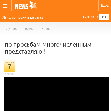
Вход
Лучшие песни и музыка
в мою ленту
141
Лучшее
Горячее
Новое
по просьбам многочисленным -
представляю !
отметили
7
в архиве