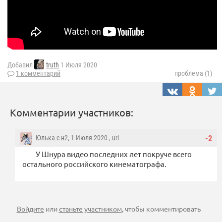
Добавил
truth
1 Июля 2020
1 комментарий
проблема (1)
Комментарии участников:
Юлька с н2
, 1 Июля 2020 ,
url
-2
У Шнура видео последних лет покруче всего
остального российского кинематографа.
Войдите
или
станьте участником
, чтобы комментировать