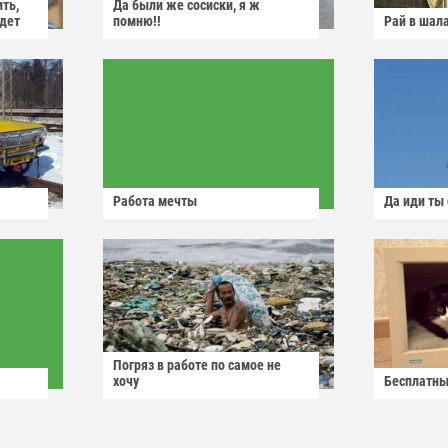
ить,
Да были же сосиски, я ж
йдет
помню!!
Рай в шал
Работа мечты
Да иди ты
Погряз в работе по самое не
хочу
Бесплатны