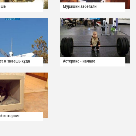
аше
Мурашки забегали
 сам знаешь куда
Астерикс - начало
й интернет