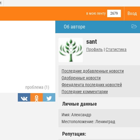
И
Вход
в мою ленту
2679
Об авторе
sant
Профиль
|
Статистика
Последние добавленные новости
Одобренные новости
Френдлента последних новостей
проблема (1)
Последние комментарии
Личные данные
Имя: Александр
Местоположение: Ленинград
Репутация: