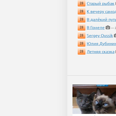
Старый рыбак
28
К вечеру само
28
В далёкий пут
28
В Гомеле
28
— 2
Sergey Oussik
28
Юлия Дубини
28
Летняя сказка
28