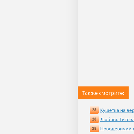
Также смотрите:
Кушетка на ве
28
Любовь Титова
28
Новодевичий м
28