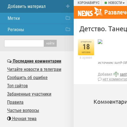
КОРОНАВИРУС
НОВОСТИ
Добавить материал
Развлеч
Метки
Детство. Тане
Регионы
отметили
18
человек
в архиве
Последние комментарии
источник: sun9-58
Читайте новости в телеграм
Добавил
sant
Сообщить об ошибке
нет коммента
Топ сайтов
Забаненные участники
Комментари
Правила
Частые вопросы
Ночная тема