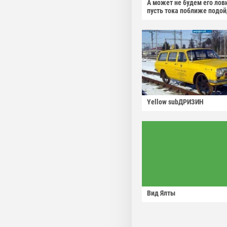
А может не будем его лов
пусть тока поближе подо
Yellow subДРИЗИН
Вид Ялты