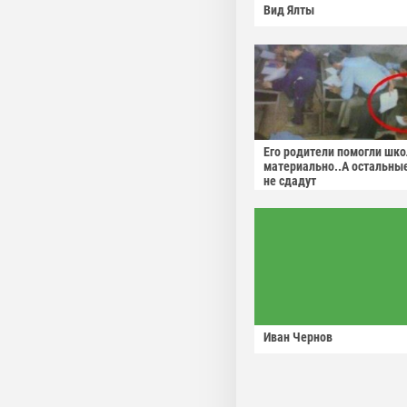
Вид Ялты
Его родители помогли шко
материально..А остальны
не сдадут
Иван Чернов