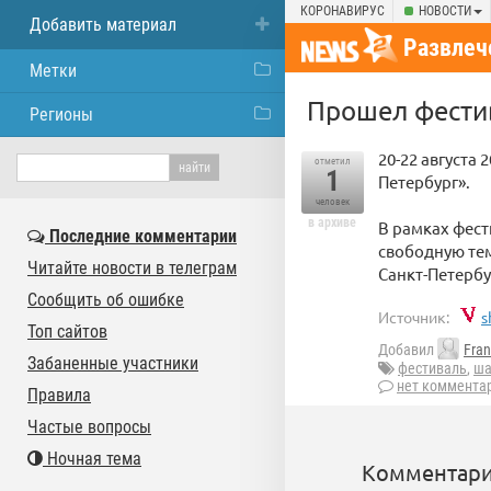
КОРОНАВИРУС
НОВОСТИ
Добавить материал
Развлеч
Метки
Прошел фести
Регионы
20-22 августа
отметил
1
Петербург».
человек
в архиве
В рамках фест
Последние комментарии
свободную тем
Читайте новости в телеграм
Санкт-Петербу
Сообщить об ошибке
Источник:
s
Топ сайтов
Добавил
Fra
Забаненные участники
фестиваль
,
ша
нет коммента
Правила
Частые вопросы
Ночная тема
Комментари