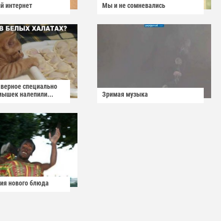
й интернет
Мы и не сомневались
аверное специально
мышек налепили...
Зримая музыка
ия нового блюда