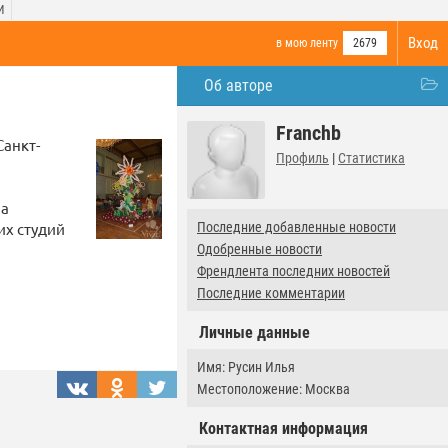
И
Вход
в мою ленту
2679
Об авторе
Franchb
Санкт-
Профиль
|
Статистика
на
их студий
Последние добавленные новости
Одобренные новости
Френдлента последних новостей
Последние комментарии
Личные данные
Имя: Русин Илья
Местоположение: Москва
Контактная информация