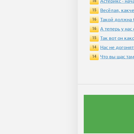
Астерикс - нач
16
Весёлая, какч
15
Такой должна 
16
А теперь у нас
16
Так вот он ка
15
Нас не догонят
14
Что вы щас там
14