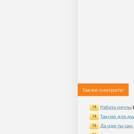
Также смотрите:
Работа мечты
14
Таксую для душ
14
Да иди ты сам
16