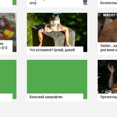
хочу
Бесплатны
ле
Любят...н
е ЕГЭ
Что уставился? Целуй, давай!
для меня 
Кольский ашкрофтин
Презентац