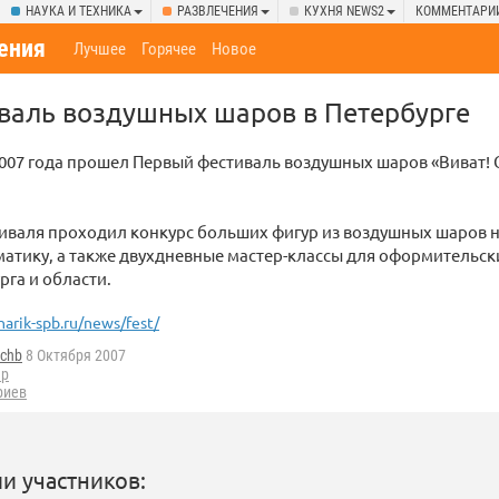
НАУКА И ТЕХНИКА
РАЗВЛЕЧЕНИЯ
КУХНЯ NEWS2
КОММЕНТАРИ
ения
Лучшее
Горячее
Новое
валь воздушных шаров в Петербурге
 2007 года прошел Первый фестиваль воздушных шаров «Виват! 
иваля проходил конкурс больших фигур из воздушных шаров 
атику, а также двухдневные мастер-классы для оформительск
рга и области.
harik-spb.ru/news/fest/
nchb
8 Октября 2007
р
риев
и участников: