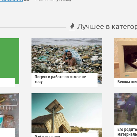
Лучшее в катего
Погряз в работе по самое не
хочу
Бесплатны
Его родит
материаль
Рай в шалаше