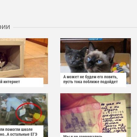
рии
А может не будем его ловить,
й интернет
пусть тока поближе подойдет
ели помогли школе
но..А остальные ЕГЭ
Мы и не сомневались