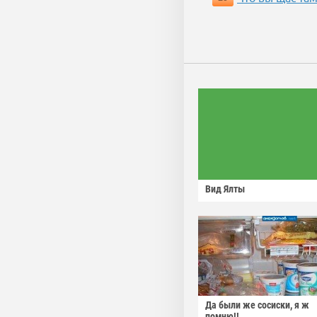
Вид Ялты
Да были же сосиски, я ж
помню!!