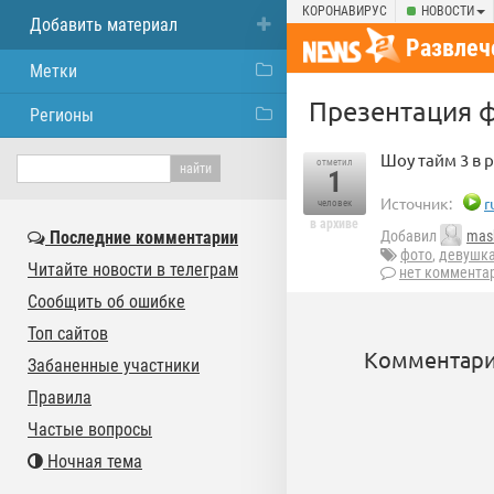
КОРОНАВИРУС
НОВОСТИ
Добавить материал
Развлеч
Метки
Презентация 
Регионы
Шоу тайм 3 в 
отметил
1
Источник:
r
человек
в архиве
Последние комментарии
Добавил
mask
фото
,
девушк
Читайте новости в телеграм
нет коммента
Сообщить об ошибке
Топ сайтов
Комментари
Забаненные участники
Правила
Частые вопросы
Ночная тема