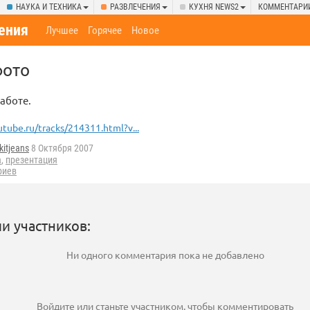
НАУКА И ТЕХНИКА
РАЗВЛЕЧЕНИЯ
КУХНЯ NEWS2
КОММЕНТАРИ
ения
Лучшее
Горячее
Новое
фото
работе.
utube.ru/tracks/214311.html?v...
itjeans
8 Октября 2007
а
,
презентация
риев
и участников:
Ни одного комментария пока не добавлено
Войдите
или
станьте участником
, чтобы комментировать