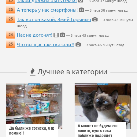
Такой должна быть семья
25
— 3 часа 37 минут назад
А теперь у нас смартфоны!
25
— 3 часа 38 минут назад
Так вот он какой, Змей Горыныч
25
— 3 часа 43 минуты
назад
Нас не догонят!
24
— 3 часа 45 минут назад
Что вы щас там сказали?!
25
— 3 часа 46 минут назад
Лучшее в категории
А может не будем его
Да были же сосиски, я ж
ловить, пусть тока
помню!!
поближе подойдет