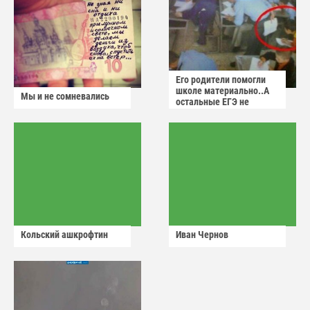
Его родители помогли
школе материально..А
Мы и не сомневались
остальные ЕГЭ не
сдадут
Кольский ашкрофтин
Иван Чернов