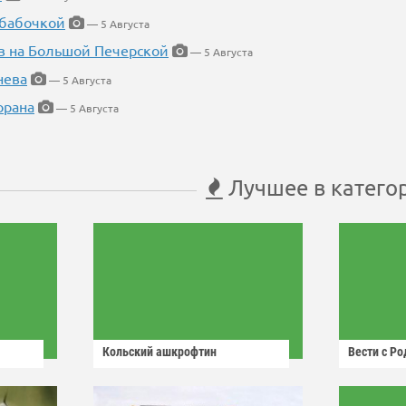
 бабочкой
— 5 Августа
в на Большой Печерской
— 5 Августа
нева
— 5 Августа
орана
— 5 Августа
Лучшее в катего
Кольский ашкрофтин
Вести с Р