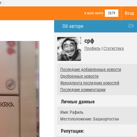
И
Вход
в мою ленту
2679
Об авторе
срф
Профиль
|
Статистика
Последние добавленные новости
Одобренные новости
Френдлента последних новостей
Последние комментарии
Личные данные
Имя: Рафиль
Местоположение: Башкортостан
Репутация: