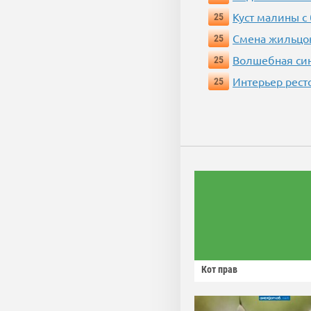
Куст малины с
25
Смена жильцо
25
Волшебная си
25
Интерьер рест
25
Кот прав