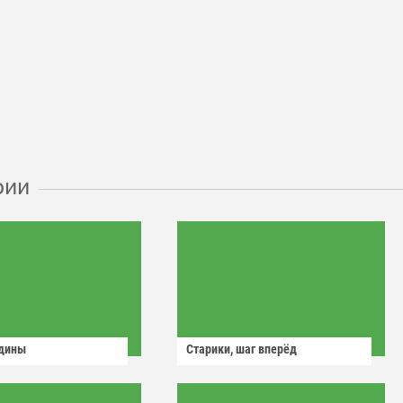
рии
одины
Старики, шаг вперёд