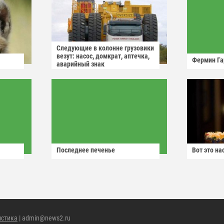
Следующие в колонне грузовики
везут: насос, домкрат, аптечка,
Фермин Га
аварийный знак
Последнее печенье
Вот это н
истика
| admin@news2.ru