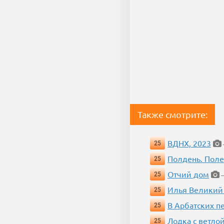
Также смотрите:
ВДНХ, 2023
25
Полдень. Пол
25
Отчий дом
25
—
Илья Великий
25
В Арбатских п
25
Лодка с ветло
25