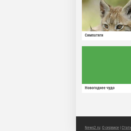
Симпатяги
Новогоднее чудо
News2.ru
:
О сервисе
|
Стат