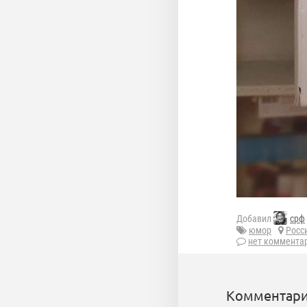
Добавил
срф
юмор
Росс
нет коммента
Комментари