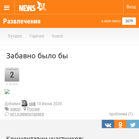
Вход
Развлечения
в мою ленту
2679
Лучшее
Горячее
Новое
Забавно было бы
отметили
2
в архиве
Добавил
срф
10 Июня 2020
юмор
Россия
нет комментариев
проблема (1)
Комментарии участников: