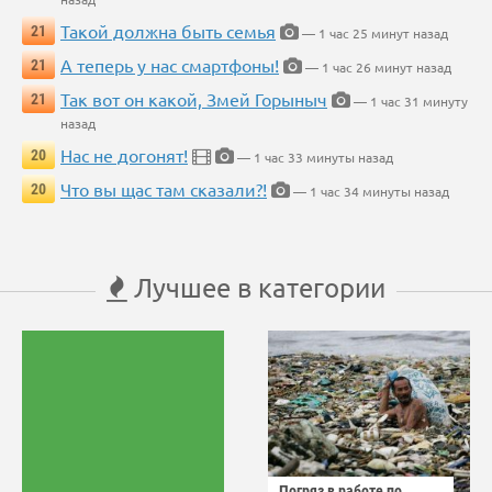
Такой должна быть семья
21
— 1 час 25 минут назад
А теперь у нас смартфоны!
21
— 1 час 26 минут назад
Так вот он какой, Змей Горыныч
21
— 1 час 31 минуту
назад
Нас не догонят!
20
— 1 час 33 минуты назад
Что вы щас там сказали?!
20
— 1 час 34 минуты назад
Лучшее в категории
Погряз в работе по