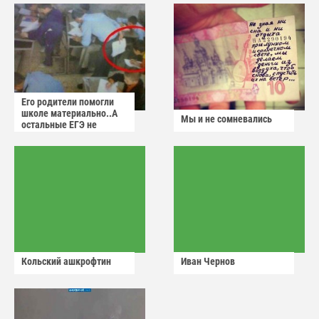
Его родители помогли
школе материально..А
Мы и не сомневались
остальные ЕГЭ не
сдадут
Кольский ашкрофтин
Иван Чернов