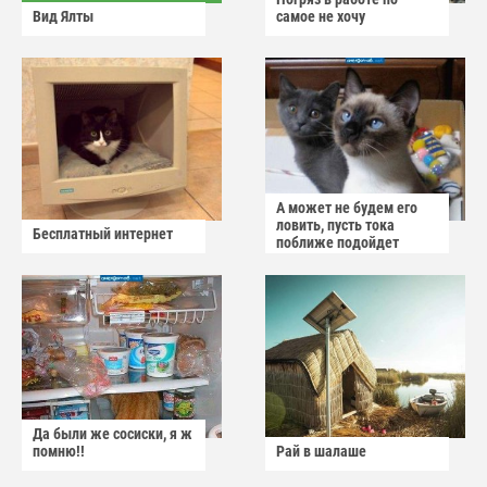
Вид Ялты
самое не хочу
А может не будем его
ловить, пусть тока
Бесплатный интернет
поближе подойдет
Да были же сосиски, я ж
помню!!
Рай в шалаше