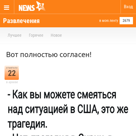
Вход
Развлечения
в мою ленту
2679
Лучшее
Горячее
Новое
Вот полностью согласен!
отметили
22
в архиве