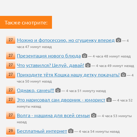
Также смотрите:
Можно и фотосессию, но сгущенку вперед
27
— 4
часа 47 минут назад
Презентация нового блюда
27
— 4 часа 48 минут назад
Что уставился? Целуй, давай!
27
— 4 часа 49 минут назад
Приходите тётя Кошка нашу детку покачать!
27
— 4
часа 50 минут назад
Однако, самец!!!
27
— 4 часа 51 минуту назад
Это нарисовал сам дворник - юморист
27
— 4 часа 52
минуты назад
Волга - машина для всей семьи
27
— 4 часа 53 минуты
назад
Бесплатный интернет
29
— 4 часа 54 минуты назад