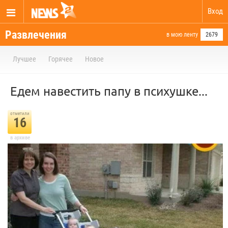
Вход
Развлечения
в мою ленту
2679
Лучшее
Горячее
Новое
Едем навестить папу в психушке...
отметили
16
в архиве