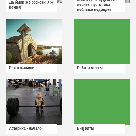
Да были же сосиски, я ж
ловить, пусть тока
помню!!
поближе подойдет
Рай в шалаше
Работа мечты
Астерикс - начало
Вид Ялты