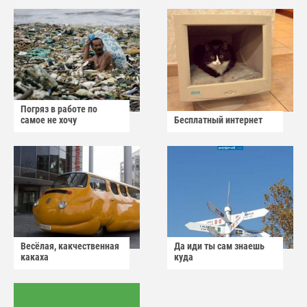
Погряз в работе по
самое не хочу
Бесплатный интернет
Весёлая, какчественная
Да иди ты сам знаешь
какаха
куда