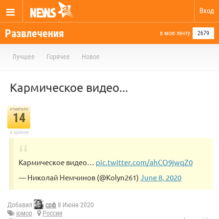
Вход
Развлечения
в мою ленту
2679
Лучшее
Горячее
Новое
Кармическое видео...
отметили
14
в архиве
Кармическое видео…
pic.twitter.com/ahCO9jwqZ0
— Николай Немчинов (@Kolyn261)
June 8, 2020
Добавил
срф
8 Июня 2020
юмор
Россия