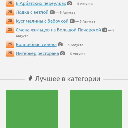
В Арбатских переулках
25
— 5 Августа
Лодка с ветлой
25
— 5 Августа
Куст малины с бабочкой
25
— 5 Августа
Смена жильцов на Большой Печерской
25
— 5
Августа
Волшебная синева
25
— 5 Августа
Интерьер ресторана
25
— 5 Августа
Лучшее в категории