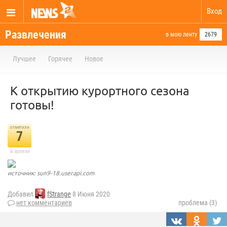
Вход
Развлечения
в мою ленту
2679
Лучшее
Горячее
Новое
К открытию курортного сезона
готовы!
отметили
7
в архиве
источник: sun9-18.userapi.com
Добавил
fStrange
8 Июня 2020
нет комментариев
проблема (3)