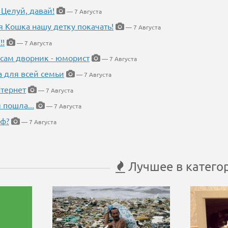
 Целуй, давай!
— 7 Августа
я Кошка нашу детку покачать!
— 7 Августа
!!
— 7 Августа
 сам дворник - юморист
— 7 Августа
а для всей семьи
— 7 Августа
тернет
— 7 Августа
 пошла...
— 7 Августа
еф?
— 7 Августа
Лучшее в катего