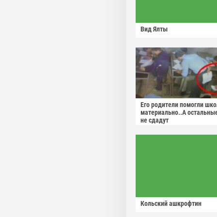
Вид Ялты
Его родители помогли шко
материально..А остальны
не сдадут
Кольский ашкрофтин