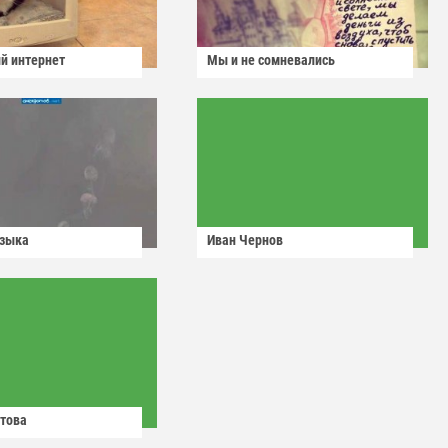
й интернет
Мы и не сомневались
узыка
Иван Чернов
това