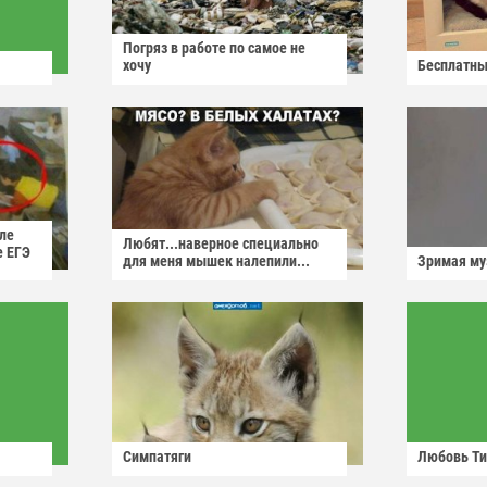
Погряз в работе по самое не
хочу
Бесплатны
ле
Любят...наверное специально
е ЕГЭ
для меня мышек налепили...
Зримая м
Симпатяги
Любовь Ти