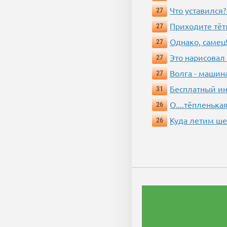
Что уставился?
27
Приходите тёт
27
Однако, самец!
27
Это нарисовал
27
Волга - машин
27
Бесплатный ин
31
О....тёпленькая
26
Куда летим ш
26