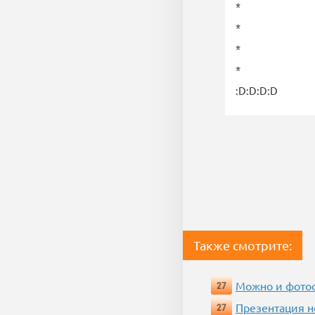
*
*
*
*
:D:D:D:D
Также смотрите:
Можно и фотос
27
Презентация 
27