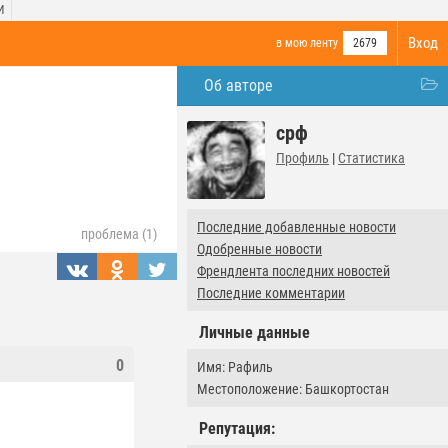
И
Вход
в мою ленту
2679
Об авторе
срф
Профиль
|
Статистика
Последние добавленные новости
проблема (1)
Одобренные новости
Френдлента последних новостей
Последние комментарии
Личные данные
0
Имя: Рафиль
Местоположение: Башкортостан
Репутация: