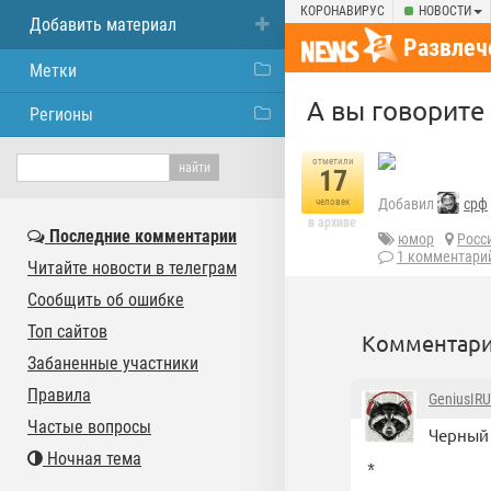
КОРОНАВИРУС
НОВОСТИ
Добавить материал
Развлеч
Метки
А вы говорите 
Регионы
отметили
17
Добавил
срф
человек
в архиве
Последние комментарии
юмор
Росс
1 комментари
Читайте новости в телеграм
Сообщить об ошибке
Топ сайтов
Комментари
Забаненные участники
Правила
GeniusIRU
Частые вопросы
Черный 
Ночная тема
*