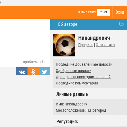
И
Вход
в мою ленту
2679
Об авторе
Никандрович
Профиль
|
Статистика
проблема (1)
Последние добавленные новости
Одобренные новости
Френдлента последних новостей
Последние комментарии
Личные данные
Имя: Никандрович
Местоположение: Н.Новгород
Репутация: