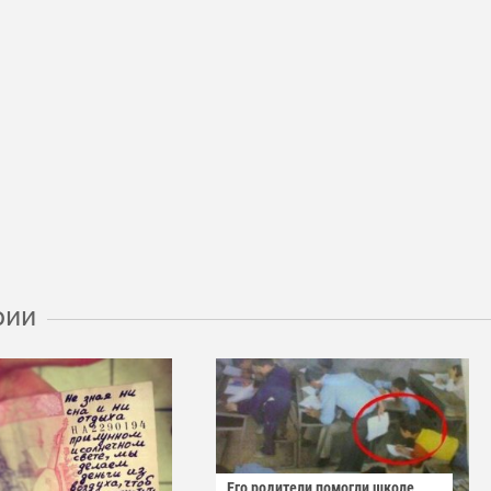
рии
Его родители помогли школе