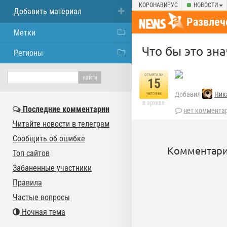
КОРОНАВИРУС
НОВОСТИ
Добавить материал
Развлеч
Метки
Что бы это зна
Регионы
отметили
15
Добавил
Ник
человек
в архиве
Последние комментарии
нет коммента
Читайте новости в телеграм
Сообщить об ошибке
Комментари
Топ сайтов
Забаненные участники
Правила
Частые вопросы
Ночная тема