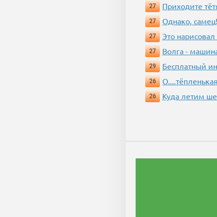
Приходите тёт
27
Однако, самец!
27
Это нарисовал
27
Волга - машин
27
Бесплатный ин
29
О....тёпленькая
26
Куда летим ш
26