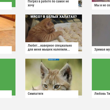
Погряз в работе по самое не
хочу
Мы и не с
Любят...наверное специально
для меня мышек налепили...
Зримая м
Симпатяги
Любовь Ти