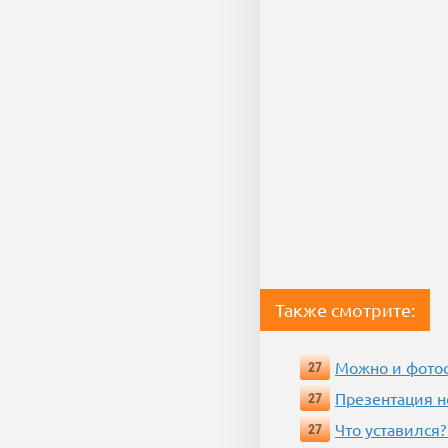
Также смотрите:
Можно и фотос
27
Презентация 
27
Что уставился?
27