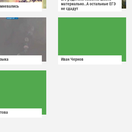
материально..А остальные ЕГЭ
омневались
не сдадут
узыка
Иван Чернов
това