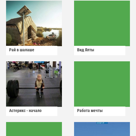
Рай в шалаше
Вид Ялты
Астерикс - начало
Работа мечты