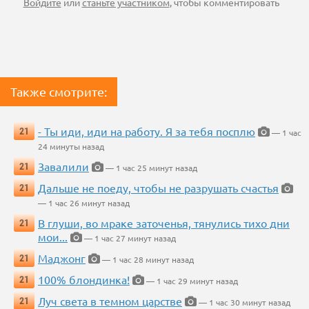
Войдите
или
станьте участником
, чтобы комментировать
Также смотрите:
- Ты иди, иди на работу. Я за тебя посплю
21
— 1 час
24 минуты назад
Завалили
21
— 1 час 25 минут назад
Дальше не поеду, чтобы не разрушать счастья
21
— 1 час 26 минут назад
В глуши, во мраке заточенья, тянулись тихо дни
21
мои...
— 1 час 27 минут назад
Маджонг
21
— 1 час 28 минут назад
100% блондинка!
21
— 1 час 29 минут назад
Луч света в темном царстве
21
— 1 час 30 минут назад