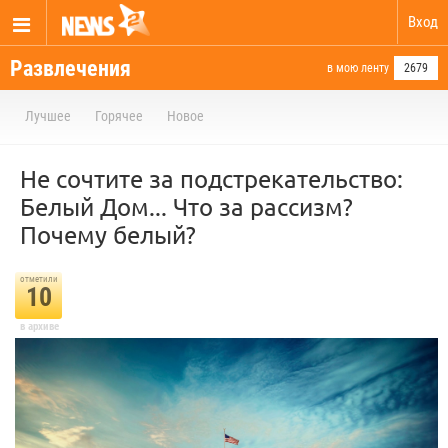
Вход
Развлечения
в мою ленту
2679
Лучшее
Горячее
Новое
Не сочтите за подстрекательство:
Белый Дом... Что за рассизм?
Почему белый?
отметили
10
в архиве