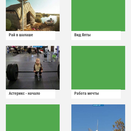
Рай в шалаше
Вид Ялты
Астерикс - начало
Работа мечты