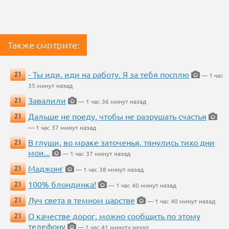
Также смотрите:
- Ты иди, иди на работу. Я за тебя посплю
21
— 1 час
35 минут назад
Завалили
21
— 1 час 36 минут назад
Дальше не поеду, чтобы не разрушать счастья
21
— 1 час 37 минут назад
В глуши, во мраке заточенья, тянулись тихо дни
21
мои...
— 1 час 37 минут назад
Маджонг
21
— 1 час 38 минут назад
100% блондинка!
21
— 1 час 40 минут назад
Луч света в темном царстве
21
— 1 час 40 минут назад
О качестве дорог, можно сообщить по этому
21
телефону
— 1 час 41 минуту назад