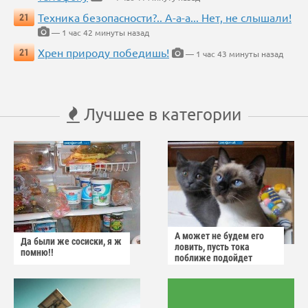
Техника безопасности?.. А-а-а... Нет, не слышали!
21
— 1 час 42 минуты назад
Хрен природу победишь!
21
— 1 час 43 минуты назад
Лучшее в категории
А может не будем его
Да были же сосиски, я ж
ловить, пусть тока
помню!!
поближе подойдет