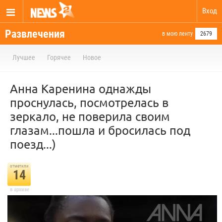
Вход
Развлечения
в мою ленту
2679
Лучшее
Горячее
Новое
Анна Каренина однажды
проснулась, посмотрелась в
зеркало, не поверила своим
глазам...пошла и бросилась под
поезд...)
отметили
14
в архиве