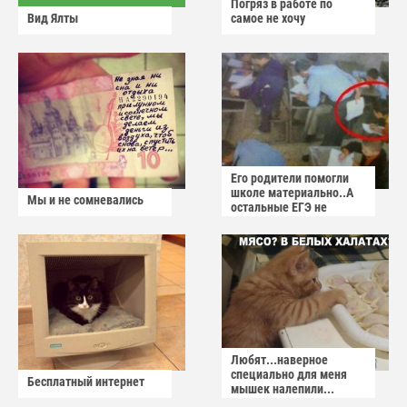
Погряз в работе по
Вид Ялты
самое не хочу
Его родители помогли
школе материально..А
Мы и не сомневались
остальные ЕГЭ не
сдадут
Любят...наверное
специально для меня
Бесплатный интернет
мышек налепили...