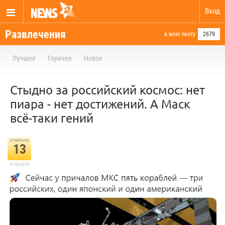
Вход
Развлечения
в мою ленту
2679
Лучшее
Горячее
Новое
Стыдно за российский космос: нет
пиара - нет достижений. А Маск
всё-таки гений
отметили
13
в архиве