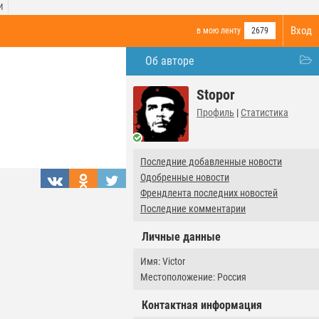
И
Вход
в мою ленту
2679
Об авторе
Stopor
Профиль
|
Статистика
Последние добавленные новости
Одобренные новости
Френдлента последних новостей
Последние комментарии
Личные данные
Имя: Victor
Местоположение: Россия
Контактная информация