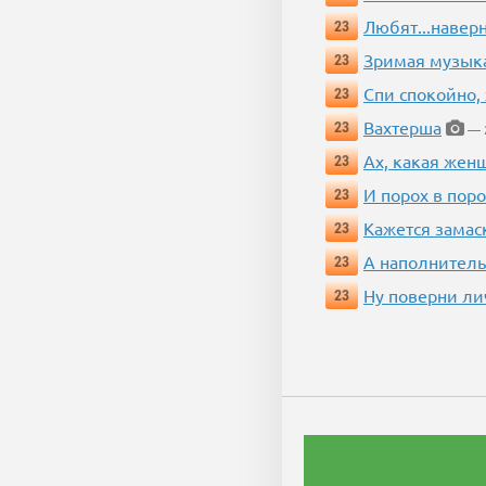
Любят...навер
23
Зримая музык
23
Спи спокойно, 
23
Вахтерша
23
— 2
Ах, какая жен
23
И порох в поро
23
Кажется замас
23
А наполнитель
23
Ну поверни ли
23