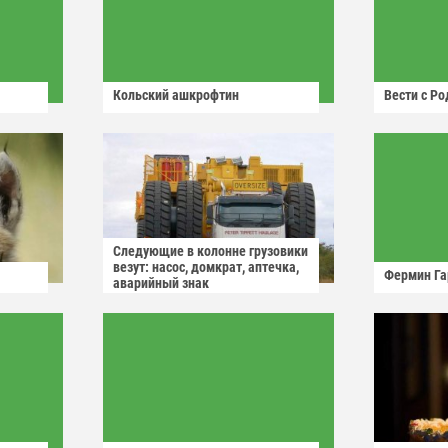
Кольский ашкрофтин
Вести с Р
Следующие в колонне грузовики
везут: насос, домкрат, аптечка,
Фермин Га
аварийный знак