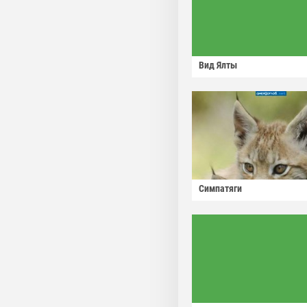
Вид Ялты
Симпатяги