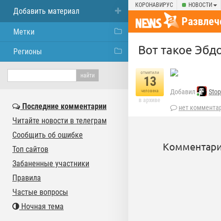
КОРОНАВИРУС
НОВОСТИ
Добавить материал
Развлеч
Метки
Вот такое Эбд
Регионы
отметили
13
Добавил
Stop
человека
в архиве
Последние комментарии
нет коммента
Читайте новости в телеграм
Сообщить об ошибке
Комментари
Топ сайтов
Забаненные участники
Правила
Частые вопросы
Ночная тема