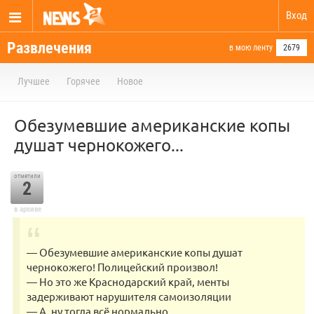
Вход
Развлечения
в мою ленту
2679
Лучшее
Горячее
Новое
Обезумевшие американские копы
душат чернокожего...
отметили
2
в архиве
— Обезумевшие американские копы душат
чернокожего! Полицейский произвол!
— Но это же Краснодарский край, менты
задерживают нарушителя самоизоляции
— А, ну тогда всё нормально