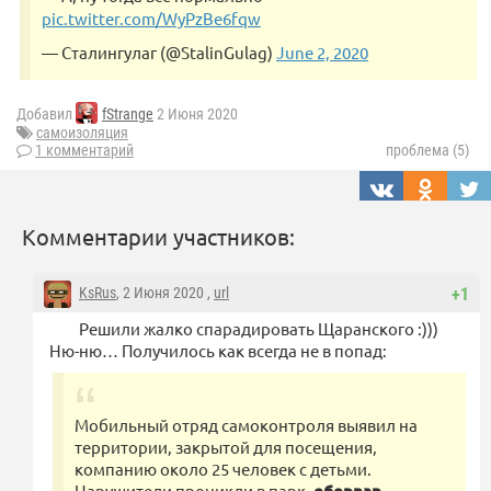
pic.twitter.com/WyPzBe6fqw
— Сталингулаг (@StalinGulag)
June 2, 2020
Добавил
fStrange
2 Июня 2020
самоизоляция
1 комментарий
проблема (5)
Комментарии участников:
KsRus
, 2 Июня 2020 ,
url
+1
Решили жалко спарадировать Щаранского :)))
Ню-ню… Получилось как всегда не в попад:
Мобильный отряд самоконтроля выявил на
территории, закрытой для посещения,
компанию около 25 человек с детьми.
Нарушители проникли в парк,