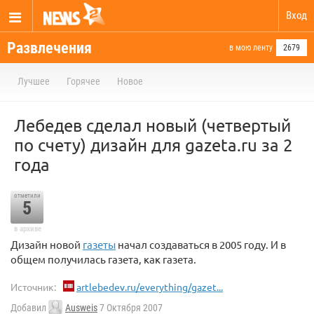
Вход
Развлечения
в мою ленту
2679
Лучшее
Горячее
Новое
Лебедев сделал новый (четвертый
по счету) дизайн для gazeta.ru за 2
года
отметили
5
в архиве
Дизайн новой
газеты
начал создаваться в 2005 году. И в
общем получилась газета, как газета.
Источник:
artlebedev.ru/everything/gazet...
Добавил
Ausweis
7 Октября 2007