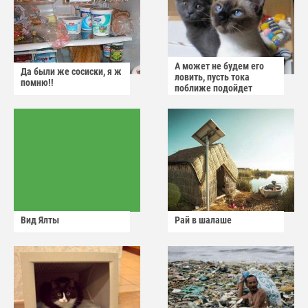
А может не будем его
Да были же сосиски, я ж
ловить, пусть тока
помню!!
поближе подойдет
Вид Ялты
Рай в шалаше