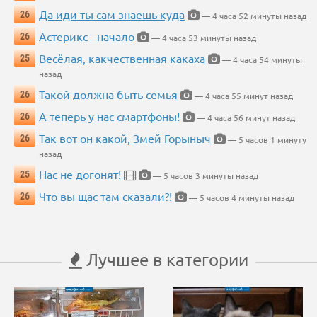
Да иди ты сам знаешь куда
26
— 4 часа 52 минуты назад
Астерикс - начало
26
— 4 часа 53 минуты назад
Весёлая, какчественная какаха
25
— 4 часа 54 минуты
назад
Такой должна быть семья
26
— 4 часа 55 минут назад
А теперь у нас смартфоны!
26
— 4 часа 56 минут назад
Так вот он какой, Змей Горыныч
26
— 5 часов 1 минуту
назад
Нас не догонят!
25
— 5 часов 3 минуты назад
Что вы щас там сказали?!
26
— 5 часов 4 минуты назад
Лучшее в категории