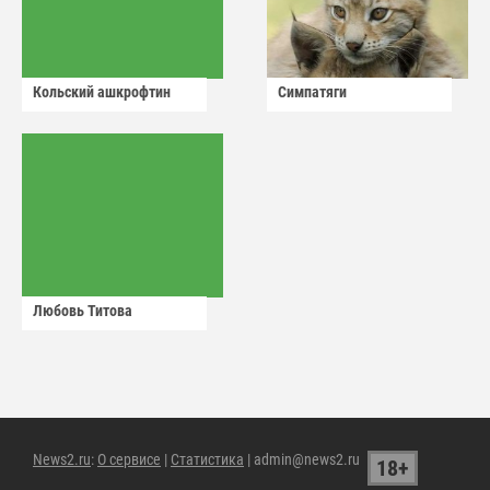
Кольский ашкрофтин
Симпатяги
Любовь Титова
News2.ru
:
О сервисе
|
Статистика
| admin@news2.ru
18+