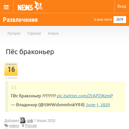
Вход
Развлечения
в мою ленту
2679
Лучшее
Горячее
Новое
Пёс браконьер
отметили
16
в архиве
Пёс браконьер ????????
pic.twitter.com/ZtAPZjKzmP
— Владимир (@59HWsbmmhnkYINI)
June 1, 2020
Добавил
срф
1 Июня 2020
юмор
Россия