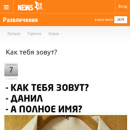
Вход
Развлечения
в мою ленту
2679
Лучшее
Горячее
Новое
Как тебя зовут?
отметили
7
в архиве