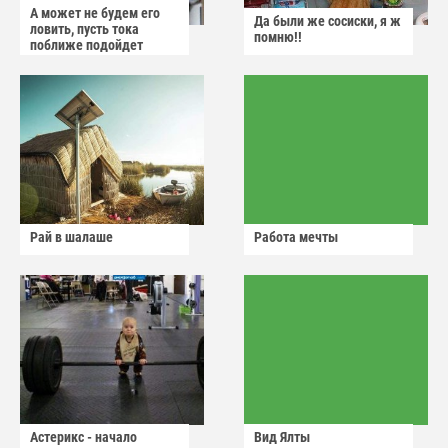
А может не будем его
Да были же сосиски, я ж
ловить, пусть тока
помню!!
поближе подойдет
Рай в шалаше
Работа мечты
Астерикс - начало
Вид Ялты