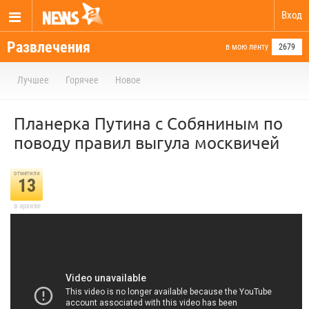
Вход
Развлечения
в мою ленту
2679
Лучшее
Горячее
Новое
Планерка Путина с Собяниным по
поводу правил выгула москвичей
отметили
13
в архиве