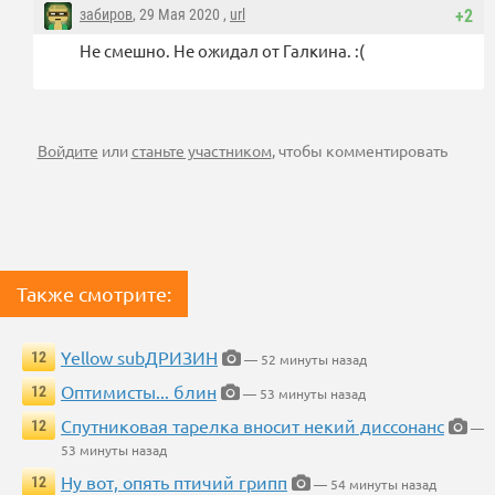
забиров
, 29 Мая 2020 ,
url
+2
Не смешно. Не ожидал от Галкина. :(
Войдите
или
станьте участником
, чтобы комментировать
Также смотрите:
Yellow subДРИЗИН
12
— 52 минуты назад
Оптимисты... блин
12
— 53 минуты назад
Спутниковая тарелка вносит некий диссонанс
12
—
53 минуты назад
Ну вот, опять птичий грипп
12
— 54 минуты назад