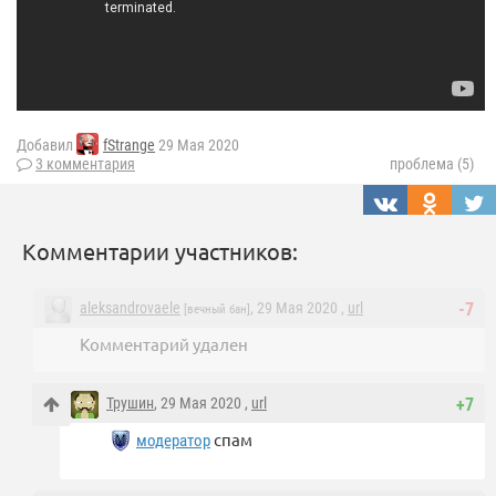
Добавил
fStrange
29 Мая 2020
3 комментария
проблема (5)
Комментарии участников:
aleksandrovaele
, 29 Мая 2020 ,
url
-7
[вечный бан]
Комментарий удален
Трушин
, 29 Мая 2020 ,
url
+7
спам
модератор